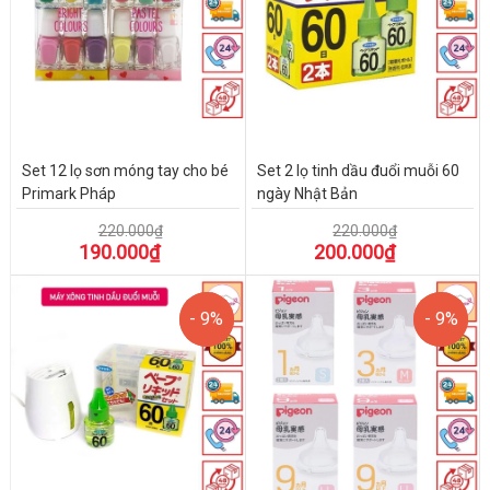
Set 12 lọ sơn móng tay cho bé
Set 2 lọ tinh dầu đuổi muỗi 60
Primark Pháp
ngày Nhật Bản
220.000₫
220.000₫
190.000₫
200.000₫
- 9%
- 9%
- 9%
- 9%