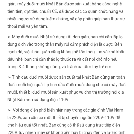
giản, máy đuổi muỗi Nhật Bản được sản xuất bằng công nghệ
tiên tiến, đạt tiêu chuẩn CE, đã được các cơ quan chức năng và
nhiều người sử dụng kiểm chứng, sẽ góp phần giúp bạn thực sự
thoải mái và yên tâm.
➢ Máy đuổi muỗi Nhật sử dụng rất đơn giản, bạn chỉ cần lắp lọ
dung dịch vào trong thân máy rồi cắm phích điện là được. Bên
cạnh đó, việc bảo quản cũng không hề tốn thời gian và khó khăn
đâu nhé, bạn chỉ cần tháo lọ thuốc ra và cất nơi khô ráo nếu
trong 3-4 tháng không dùng, và tránh xa tầm tay trẻ em.
➢ Tinh dầu đuổi muỗi được sản xuất tại Nhật Bản dùng an toàn
đuổi muỗi hiệu quả. Lọ tinh dầu đuổi muỗi dùng cho cả máy đuổi
muỗi, thiết bị đuổi muỗi sản xuất phục vụ cho thị trường nội địa
Nhật Bản nên sử dụng điện 110V.
➢ Với dòng điện phổ biến hiện nay trong các gia đình Việt Nam
là 220V, bạn cần có một thiết bị chuyển nguồn 220V-110V để
cho hiệu quả tốt nhất. Bạn cũng có thể sử dụng trực tiếp điện
220V, tuy nhiên máy sẽ không bền hay bị cháy đèn và lượng tinh