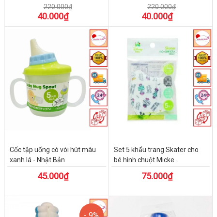
220.000₫
220.000₫
40.000₫
40.000₫
Cốc tập uống có vòi hút màu
Set 5 khẩu trang Skater cho
xanh lá - Nhật Bản
bé hình chuột Micke...
45.000₫
75.000₫
- 9%
- 9%