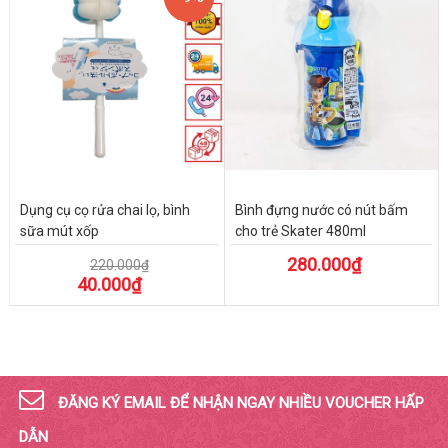
Dụng cụ cọ rửa chai lọ, bình
Bình đựng nước có nút bấm
sữa mút xốp
cho trẻ Skater 480ml
280.000₫
220.000₫
40.000₫
ĐĂNG KÝ EMAIL ĐỂ NHẬN NGAY NHIỀU VOUCHER HẤP
DẪN