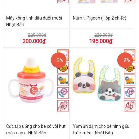
Máy xông tinh dầu đuổi muỗi
Núm ti Pigeon (Hộp 2 chiếc)
Nhật Bản
220.000₫
220.000₫
200.000₫
195.000₫
- 9%
- 9%
- 9%
- 9%
Cốc tập uống cho bé có vòi hút
Yếm ăn dậm cho bé hình gấu
màu cam - Nhật Bản
trúc, mèo - Nhật Bản