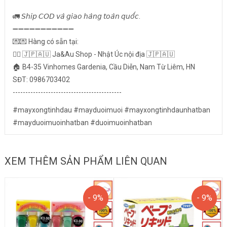
🚛 𝘚𝘩𝘪𝘱 𝘊𝘖𝘋 𝘷𝘢̀ 𝘨𝘪𝘢𝘰 𝘩𝘢̀𝘯𝘨 𝘵𝘰𝘢̀𝘯 𝘲𝘶𝘰̂́𝘤.
➖➖➖➖➖➖➖➖➖➖➖
💌💌 Hàng có sẵn tại:
👉🏻 🇯🇵🇦🇺 Ja&Au Shop - Nhật Úc nội địa 🇯🇵🇦🇺
🏠 B4-35 Vinhomes Gardenia, Cầu Diễn, Nam Từ Liêm, HN
SĐT: 0986703402
-------------------------------------------
#mayxongtinhdau #mayduoimuoi #mayxongtinhdaunhatban
#mayduoimuoinhatban #duoimuoinhatban
XEM THÊM SẢN PHẨM LIÊN QUAN
- 9%
- 9%
- 9%
- 9%