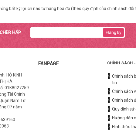
ng bất kỳ lợi ích nào từ hàng hóa đó (theo quy định của chính sách đổi 
UCHER HẤP
Đăng ký
FANPAGE
CHÍNH SÁCH -
nh: HỘ KINH
Chính sách 
THỊ HÀ
tin
số: 01K8027259
Chính sách 
òng Tài Chính
Chính sách đ
 Quận Nam Từ
háng 07 năm
Quy định sử
Hướng dẫn 
0639160
0063
Hình thức t