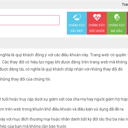
Tra
CHĂM SÓC
CHĂM SÓC
CHĂM SÓC
SẮC ĐẸP
SỨC KHỎE
MẸ BẦU
 nghĩa là quý khách đồng ý với các điều khoản này. Trang web có quyền 
o. Các thay đổi có hiệu lực ngay khi được đăng trên trang web mà không
 được đăng tải, có nghĩa là quý khách chấp nhận với những thay đổi đó.
hững thay đổi của chúng tôi.
 18 tuổi hoặc truy cập dưới sự giám sát của cha mẹ hay người giám hộ hợp
m trên web trong khuôn khổ điều khoản và điều kiện sử dụng đã đề ra.
ày với mục đích thương mại hoặc nhân danh bất kỳ đối tác thứ ba nào n
 phép của bạn mà không cần báo trước.