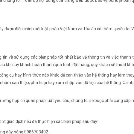
chúng tôi. Toàn bộ nội dung của trang web được bảo vệ bởi luật bản 
ày được điều chỉnh bởi luật pháp Việt Nam và Tòa án có thẩm quyền tại V
g tin và sử dụng các biện pháp tốt nhất bảo vệ thông tin và việc thanh
u khi quý khách hoàn thành quá trình đặt hàng, quý khách sẽ thoát khỏi
công cụ hay hình thức nào khác để can thiệp vào hệ thống hay làm thay
 nhằm can thiệp, phá hoại hay xâm nhập vào dữ liệu của hệ thống. Cá nh
trường hợp cơ quan pháp luật yêu cầu, chúng tôi sẽ buộc phải cung cấp 
t giao dịch nếu đã thực hiện các biện pháp sau đây:
đường dây nóng 0986703402