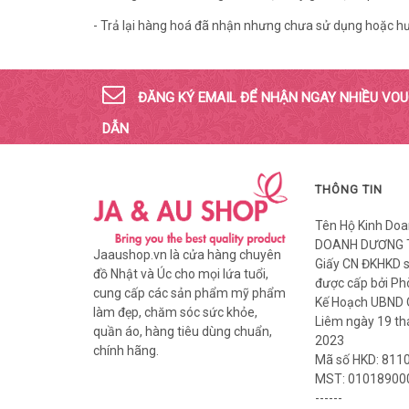
- Trả lại hàng hoá đã nhận nhưng chưa sử dụng hoặc hưở
ĐĂNG KÝ EMAIL ĐỂ NHẬN NGAY NHIỀU VO
DẪN
THÔNG TIN
Tên Hộ Kinh Doa
DOANH DƯƠNG 
Jaaushop.vn là cửa hàng chuyên
Giấy CN ĐKHKD 
đồ Nhật và Úc cho mọi lứa tuổi,
được cấp bởi Ph
cung cấp các sản phẩm mỹ phẩm
Kế Hoạch UBND
làm đẹp, chăm sóc sức khỏe,
Liêm ngày 19 t
quần áo, hàng tiêu dùng chuẩn,
2023
chính hãng.
Mã số HKD: 811
MST: 01018900
------