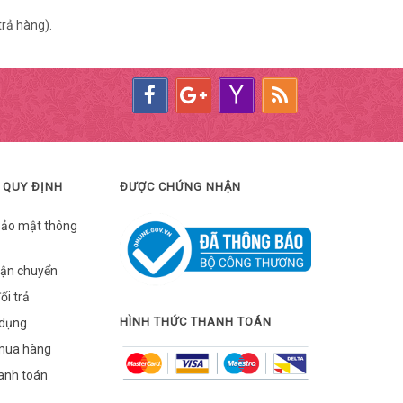
trả hàng).
 QUY ĐỊNH
ĐƯỢC CHỨNG NHẬN
bảo mật thông
vận chuyển
ổi trả
HÌNH THỨC THANH TOÁN
 dụng
mua hàng
hanh toán