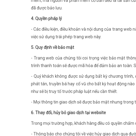
mềm, mã nguồn và phần mềm cơ bản đều là tài sản của 
đã được bảo lưu.
4. Quyền pháp lý
- Các điều kiện, điều khoản và nội dung của trang web n
việc sử dụng trái phép trang web này.
5. Quy định về bảo mật
- Trang web của chúng tôi coi trọng việc bảo mật thôn
trình thanh toán sẽ được mã hóa để đảm bảo an toàn. Sa
- Quý khách không được sử dụng bất kỳ chương trình, 
phát tán, truyền bá hay cổ vũ cho bất kỳ hoạt động nào
như sẽ bị truy tố trước pháp luật nếu cần thiết.
- Mọi thông tin giao dịch sẽ được bảo mật nhưng trong 
6. Thay đổi, hủy bỏ giao dịch tại website
Trong mọi trường hợp, khách hàng đều có quyền chấm dứ
- Thông báo cho chúng tôi về việc hủy giao dịch qua 