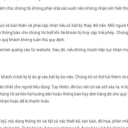
ẩm chứ chúng tôi không phải nhà sản xuất nên những nhận xét hiển thị
hực về bản thân và phải cập nhật nếu có bất kỳ thay đổi nào. Mỗi người 
hông báo cho chúng tôi biết khi tài khoản bị truy cập trái phép. Chúng 
do quý khách không tuân thủ quy định.
n email quảng cáo từ website. Sau đó, nếu không muốn tiếp tục nhận ma
hách vì bất kỳ lý do gì vào bất kỳ lúc nào. Chúng tôi có thể hỏi thêm về s
ác nhất cho người tiêu dùng. Tuy nhiên, đôi lúc vẫn có sai sót xảy ra, v
chúng tôi sẽ liên hệ hướng dẫn hoặc thông báo hủy đơn hàng đó cho quý
nhận hoặc đã bị thanh toán.
ký), nội dung thông tin và tất cả các thiết kế, văn bản, đồ họa, phần 