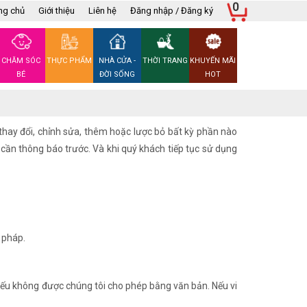
0
ng chủ
Giới thiệu
Liên hệ
Đăng nhập / Đăng ký
CHĂM SÓC
THỰC PHẨM
NHÀ CỬA -
THỜI TRANG
KHUYẾN MÃI
BÉ
ĐỜI SỐNG
HOT
thay đổi, chỉnh sửa, thêm hoặc lược bỏ bất kỳ phần nào
 cần thông báo trước. Và khi quý khách tiếp tục sử dụng
 pháp.
ếu không được chúng tôi cho phép bằng văn bản. Nếu vi