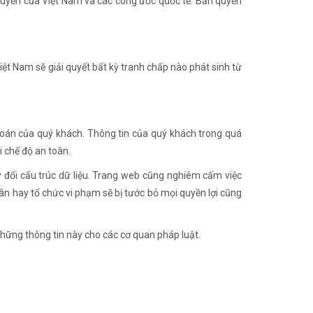
quyền của Việt Nam và các công ước quốc tế. Bản quyền
iệt Nam sẽ giải quyết bất kỳ tranh chấp nào phát sinh từ
 toán của quý khách. Thông tin của quý khách trong quá
 chế độ an toàn.
 đổi cấu trúc dữ liệu. Trang web cũng nghiêm cấm việc
ân hay tổ chức vi phạm sẽ bị tước bỏ mọi quyền lợi cũng
những thông tin này cho các cơ quan pháp luật.