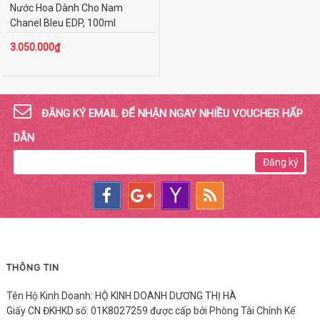
Nước Hoa Dành Cho Nam
Chanel Bleu EDP, 100ml
3.050.000₫
ĐĂNG KÝ EMAIL ĐỂ NHẬN NGAY NHIỀU VOUCHER HẤP
DẪN
Đăng ký
THÔNG TIN
Tên Hộ Kinh Doanh: HỘ KINH DOANH DƯƠNG THỊ HÀ
Giấy CN ĐKHKD số: 01K8027259 được cấp bởi Phòng Tài Chính Kế