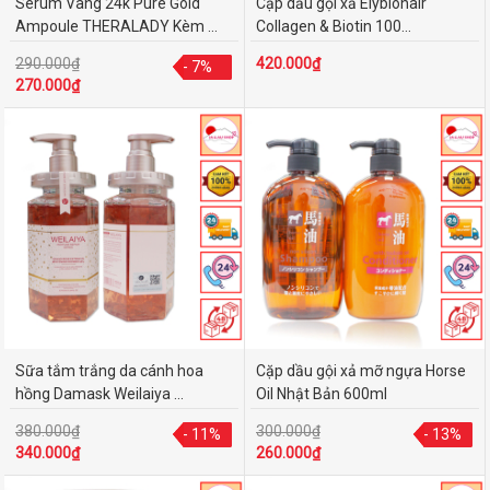
Serum Vàng 24k Pure Gold
Cặp dầu gội xả Elybiohair
Ampoule THERALADY Kèm ...
Collagen & Biotin 100...
290.000₫
420.000₫
- 7%
- 7%
270.000₫
Sữa tắm trắng da cánh hoa
Cặp dầu gội xả mỡ ngựa Horse
hồng Damask Weilaiya ...
Oil Nhật Bản 600ml
380.000₫
300.000₫
- 11%
- 11%
- 13%
- 13%
340.000₫
260.000₫