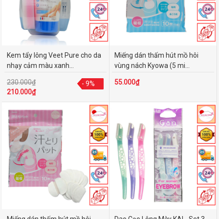
Kem tẩy lông Veet Pure cho da
Miếng dán thấm hút mồ hôi
nhạy cảm màu xanh...
vùng nách Kyowa (5 mi...
230.000₫
55.000₫
- 9%
- 9%
210.000₫
Miếng dán thấm hút mồ hôi
Dao Cạo Lông Mày KAI - Set 3