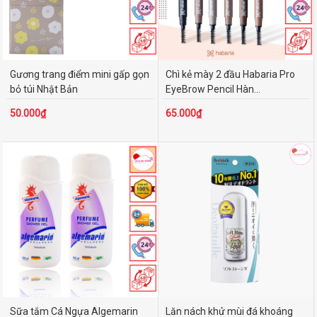
Gương trang điểm mini gấp gọn
Chì kẻ mày 2 đầu Habaria Pro
bỏ túi Nhật Bản
EyeBrow Pencil Hàn...
50.000₫
65.000₫
Sữa tắm Cá Ngựa Algemarin
Lăn nách khử mùi đá khoáng