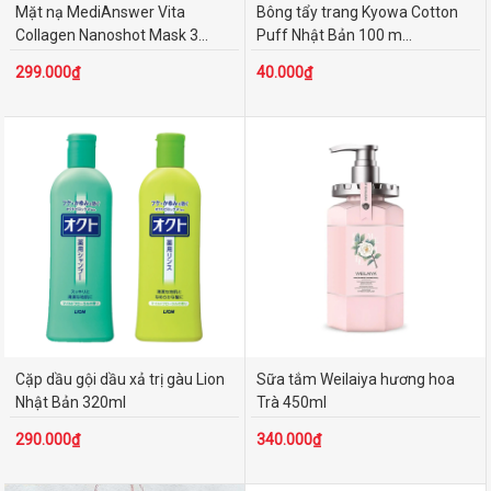
Mặt nạ MediAnswer Vita
Bông tẩy trang Kyowa Cotton
Collagen Nanoshot Mask 3...
Puff Nhật Bản 100 m...
299.000₫
40.000₫
Cặp dầu gội dầu xả trị gàu Lion
Sữa tắm Weilaiya hương hoa
Nhật Bản 320ml
Trà 450ml
290.000₫
340.000₫