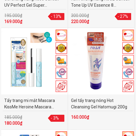
UV Perfect Gel Super...
Tone Up UV Essence 8...
195.000₫
300.000₫
- 13%
- 13%
- 27%
- 27%
169.000₫
220.000₫
Tẩy trang mi mắt Mascara
Gel tẩy trang nóng Hot
KissMe Heroine Mascara...
Cleansing Gel Hatomugi 200g
185.000₫
160.000₫
- 3%
- 3%
180.000₫