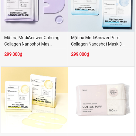
Mặt nạ MediAnswer Calming
Mặt nạ MediAnswer Pore
Collagen Nanoshot Mas...
Collagen Nanoshot Mask 3...
299.000₫
299.000₫