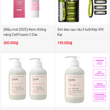
(Mẫu mới 2025) Kem chống
Set dao cạo râu 5 lưỡi Kép Xfit
nắng Cell Fusion C Dar...
Kai
300.000₫
190.000₫