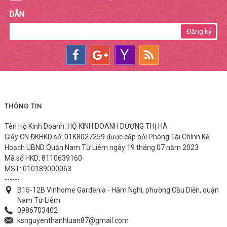
DẪN
Đăng ký
THÔNG TIN
Tên Hộ Kinh Doanh: HỘ KINH DOANH DƯƠNG THỊ HÀ
Giấy CN ĐKHKD số: 01K8027259 được cấp bởi Phòng Tài Chính Kế
Hoạch UBND Quận Nam Từ Liêm ngày 19 tháng 07 năm 2023
Mã số HKD: 8110639160
MST: 010189000063
------
B15-12B Vinhome Gardenia - Hàm Nghi, phường Cầu Diễn, quận
Nam Từ Liêm
0986703402
ksnguyenthanhluan87@gmail.com