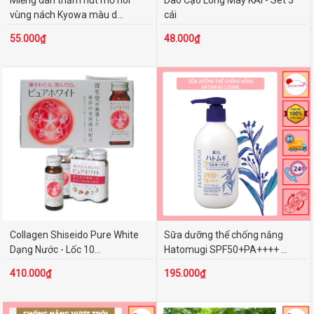
vùng nách Kyowa màu d...
cái
55.000₫
48.000₫
Collagen Shiseido Pure White
Sữa dưỡng thể chống nắng
Dạng Nước - Lốc 10...
Hatomugi SPF50+PA++++ ...
410.000₫
195.000₫