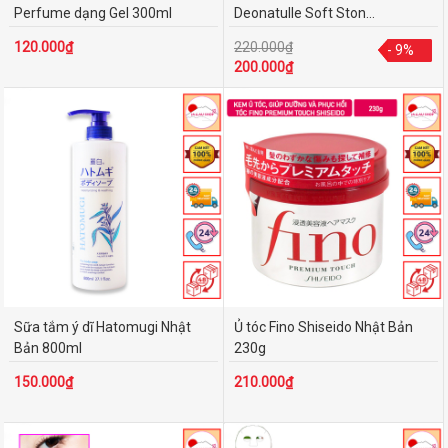
Perfume dạng Gel 300ml
Deonatulle Soft Ston...
120.000₫
220.000₫
- 9%
- 9%
200.000₫
Sữa tắm ý dĩ Hatomugi Nhật
Ủ tóc Fino Shiseido Nhật Bản
Bản 800ml
230g
150.000₫
210.000₫