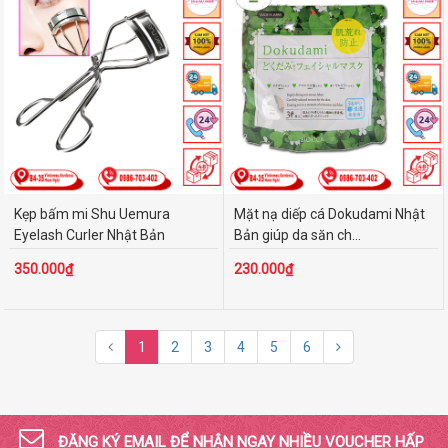
Kẹp bấm mi Shu Uemura
Mặt nạ diếp cá Dokudami Nhật
Eyelash Curler Nhật Bản
Bản giúp da săn ch...
350.000₫
230.000₫
1
2
3
4
5
6
ĐĂNG KÝ EMAIL ĐỂ NHẬN NGAY NHIỀU VOUCHER HẤP