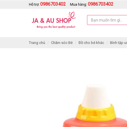
0986703402
0986703402
Hỗ trợ:
Mua hàng:
Trang chủ
Chăm sóc Bé
Đồ cho bé khác
Bình tập u