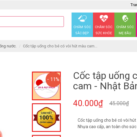
Tra
CHĂM SÓC
CHĂM SÓC
CHĂM SÓC
SẮC ĐẸP
SỨC KHỎE
MẸ BẦU
ống nước.
Cốc tập uống cho bé có vòi hút màu cam...
Cốc tập uống c
- 11%
cam - Nhật Bả
40.000₫
45.000₫
Cốc tập uống cho bé có vòi hú
Nhựa cao cấp, an toàn cho sức