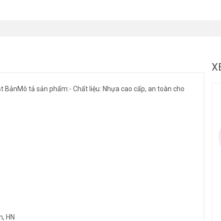
X
t BảnMô tả sản phẩm:- Chất liệu: Nhựa cao cấp, an toàn cho
m, HN