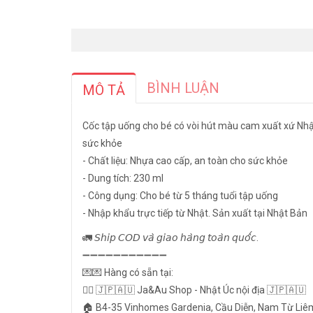
BÌNH LUẬN
MÔ TẢ
Cốc tập uống cho bé có vòi hút màu cam xuất xứ Nhậ
sức khỏe
- Chất liệu: Nhựa cao cấp, an toàn cho sức khỏe
- Dung tích: 230 ml
- Công dụng: Cho bé từ 5 tháng tuổi tập uống
- Nhập khẩu trực tiếp từ Nhật. Sản xuất tại Nhật Bản
🚛 𝘚𝘩𝘪𝘱 𝘊𝘖𝘋 𝘷𝘢̀ 𝘨𝘪𝘢𝘰 𝘩𝘢̀𝘯𝘨 𝘵𝘰𝘢̀𝘯 𝘲𝘶𝘰̂́𝘤.
➖➖➖➖➖➖➖➖➖➖➖
💌💌 Hàng có sẵn tại:
👉🏻 🇯🇵🇦🇺 Ja&Au Shop - Nhật Úc nội địa 🇯🇵🇦🇺
🏠 B4-35 Vinhomes Gardenia, Cầu Diễn, Nam Từ Liê