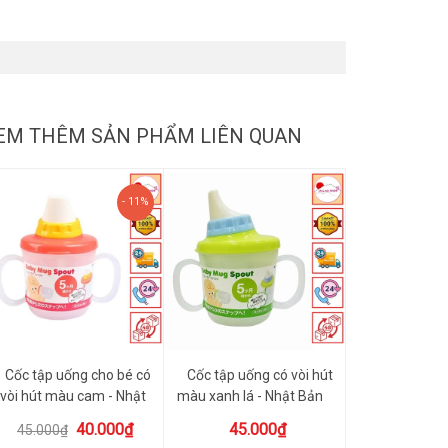
EM THÊM SẢN PHẨM LIÊN QUAN
- 11%
Cốc tập uống cho bé có
Cốc tập uống có vòi hút
vòi hút màu cam - Nhật
màu xanh lá - Nhật Bản
Bản
40.000₫
45.000₫
45.000₫