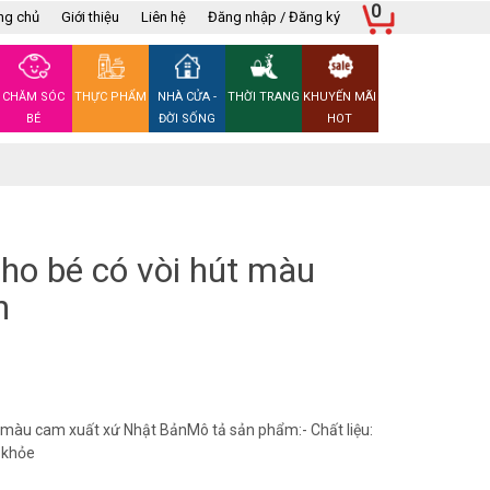
0
ng chủ
Giới thiệu
Liên hệ
Đăng nhập / Đăng ký
CHĂM SÓC
THỰC PHẨM
NHÀ CỬA -
THỜI TRANG
KHUYẾN MÃI
BÉ
ĐỜI SỐNG
HOT
ho bé có vòi hút màu
n
t màu cam xuất xứ Nhật BảnMô tả sản phẩm:- Chất liệu:
 khỏe