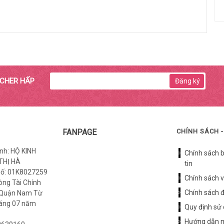
UCHER HẤP
Đăng ký
FANPAGE
CHÍNH SÁCH -
nh: HỘ KINH
Chính sách 
THỊ HÀ
tin
số: 01K8027259
Chính sách 
òng Tài Chính
Chính sách đ
 Quận Nam Từ
háng 07 năm
Quy định sử
Hướng dẫn 