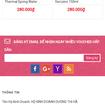
Thermal Spring Water ...
Serozinc 150ml
280.000₫
280.000₫
ĐĂNG KÝ EMAIL ĐỂ NHẬN NGAY NHIỀU VOUCHER HẤP
DẪN
Đăng ký
THÔNG TIN
Tên Hộ Kinh Doanh: HỘ KINH DOANH DƯƠNG THỊ HÀ