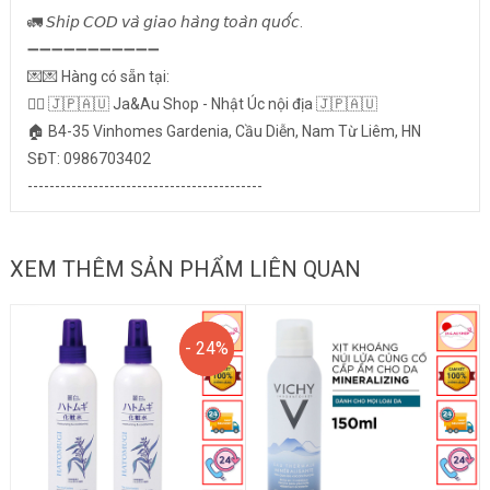
🚛 𝘚𝘩𝘪𝘱 𝘊𝘖𝘋 𝘷𝘢̀ 𝘨𝘪𝘢𝘰 𝘩𝘢̀𝘯𝘨 𝘵𝘰𝘢̀𝘯 𝘲𝘶𝘰̂́𝘤.
➖➖➖➖➖➖➖➖➖➖➖
💌💌 Hàng có sẵn tại:
👉🏻 🇯🇵🇦🇺 Ja&Au Shop - Nhật Úc nội địa 🇯🇵🇦🇺
🏠 B4-35 Vinhomes Gardenia, Cầu Diễn, Nam Từ Liêm, HN
SĐT: 0986703402
-------------------------------------------
XEM THÊM SẢN PHẨM LIÊN QUAN
- 24%
- 24%