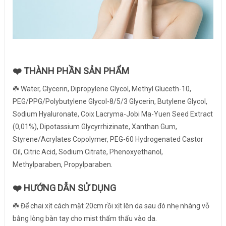
❤️
THÀNH PHẦN SẢN PHẨM
☘️ Water, Glycerin, Dipropylene Glycol, Methyl Gluceth-10,
PEG/PPG/Polybutylene Glycol-8/5/3 Glycerin, Butylene Glycol,
Sodium Hyaluronate, Coix Lacryma-Jobi Ma-Yuen Seed Extract
(0,01%), Dipotassium Glycyrrhizinate, Xanthan Gum,
Styrene/Acrylates Copolymer, PEG-60 Hydrogenated Castor
Oil, Citric Acid, Sodium Citrate, Phenoxyethanol,
Methylparaben, Propylparaben.
❤️
HƯỚNG DẪN SỬ DỤNG
☘️ Để chai xịt cách mặt 20cm rồi xịt lên da sau đó nhẹ nhàng vỗ
bằng lòng bàn tay cho mist thẩm thấu vào da.