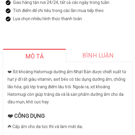
Giao hàng tận nơi 24/24, tất cả các ngày trong tuần
Tích điểm để chi tiêu trong các lần mua tiếp theo
Lựa chọn nhiều hình thức thanh toán
BÌNH LUẬN
MÔ TẢ
❤️ Xịt khoáng Hatomugi dưỡng ẩm Nhật Bản được chiết xuất từ
hạt ý dĩ rất giàu vitamin, axit béo có tác dụng dưỡng ẩm, chống
lão hóa, giữ lớp trang điểm lâu trôi. Ngoài ra, xịt khoáng
Hatomugi còn giúp trắng da và là sản phẩm dưỡng ẩm cho da
dầu mụn, khô cực hay.
❤️
CÔNG DỤNG
☘️ Cấp ẩm cho da tức thì và làm mát da;