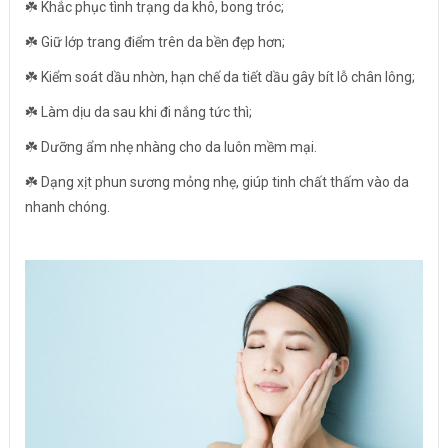
☘️ Khắc phục tình trạng da khô, bong tróc;
☘️ Giữ lớp trang điểm trên da bền đẹp hơn;
☘️ Kiểm soát dầu nhờn, hạn chế da tiết dầu gây bít lỗ chân lông;
☘️ Làm dịu da sau khi đi nắng tức thì;
☘️ Dưỡng ẩm nhẹ nhàng cho da luôn mềm mại.
☘️ Dạng xịt phun sương mỏng nhẹ, giúp tinh chất thấm vào da
nhanh chóng.