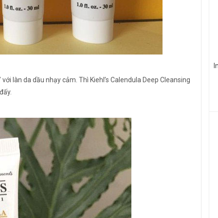
I
với làn da dầu nhạy cảm. Thì Kiehl’s Calendula Deep Cleansing
đấy.