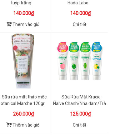
tuýp trắng
Hada Labo
140.000₫
140.000₫
Thêm vào giỏ
Chi tiết
Sữa rửa mặt thảo mộc
Sữa Rửa Mặt Kracie
otanical Marche 120gr
Naive Chanh/Nha đam/Trà
xanh...
260.000₫
125.000₫
Thêm vào giỏ
Chi tiết