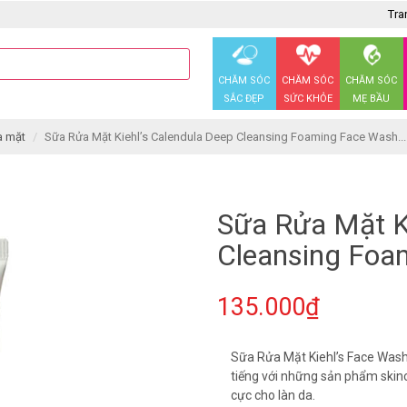
Tra
CHĂM SÓC
CHĂM SÓC
CHĂM SÓC
SẮC ĐẸP
SỨC KHỎE
MẸ BẦU
a mặt
Sữa Rửa Mặt Kiehl’s Calendula Deep Cleansing Foaming Face Wash...
Sữa Rửa Mặt Ki
Cleansing Foa
135.000₫
Sữa Rửa Mặt Kiehl’s Face Wash
tiếng với những sản phẩm skinc
cực cho làn da.