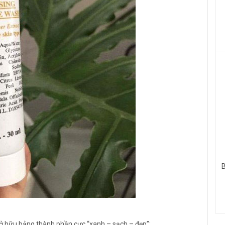
B
 sở hữu bảng thành phần cực “xanh – sạch – đẹp”: