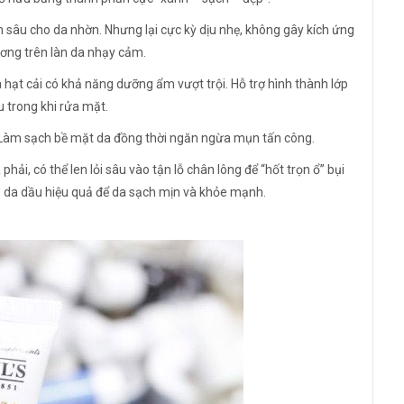
h sâu cho da nhờn. Nhưng lại cực kỳ dịu nhẹ, không gây kích ứng
ơng trên làn da nhạy cảm.
 hạt cải có khả năng dưỡng ẩm vượt trội. Hỗ trợ hình thành lớp
 trong khi rửa mặt.
. Làm sạch bề mặt da đồng thời ngăn ngừa mụn tấn công.
ải, có thể len lỏi sâu vào tận lỗ chân lông để “hốt trọn ổ” bụi
o da dầu hiệu quả để da sạch mịn và khỏe mạnh.