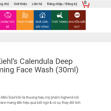
0
ng chủ
Giới thiệu
Liên hệ
Đăng nhập / Đăng ký
CHĂM SÓC
THỰC PHẨM
NHÀ CỬA -
THỜI TRANG
KHUYẾN MÃI
BÉ
ĐỜI SỐNG
HOT
ehl’s Calendula Deep
ming Face Wash (30ml)
 Mini SizeVốn là thương hiệu mỹ phẩm highend nổi
are mang đến hiệu quả bất ngờ & có sự thay đổi tích