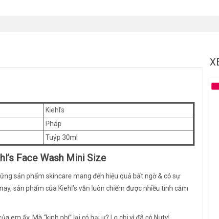
X
Kiehl's
Pháp
Tuýp 30ml
hl’s Face Wash Mini Size
hững sản phẩm skincare mang đến hiệu quả bất ngờ & có sự
 nay, sản phẩm của Kiehl’s vẫn luôn chiếm được nhiều tình cảm
 em ấy. Mà “kinh phí” lại có hại ư? Lo chi vì đã có Nuty!