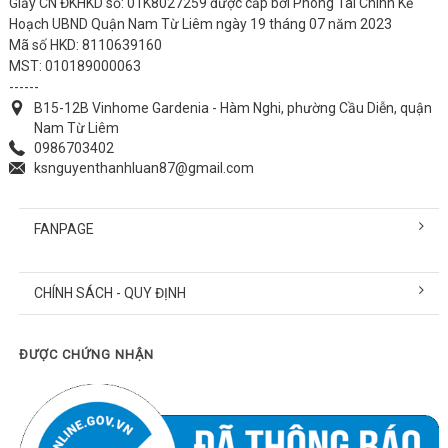
Giấy CN ĐKHKD số: 01K8027259 được cấp bởi Phòng Tài Chính Kế
Hoạch UBND Quận Nam Từ Liêm ngày 19 tháng 07 năm 2023
Mã số HKD: 8110639160
MST: 010189000063
------
B15-12B Vinhome Gardenia - Hàm Nghi, phường Cầu Diễn, quận
Nam Từ Liêm
0986703402
ksnguyenthanhluan87@gmail.com
FANPAGE
CHÍNH SÁCH - QUY ĐỊNH
ĐƯỢC CHỨNG NHẬN