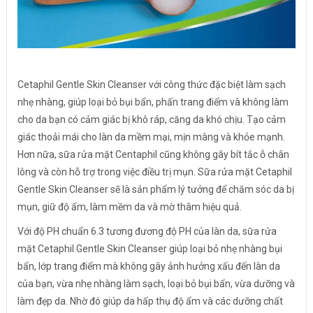
Cetaphil Gentle Skin Cleanser với công thức đặc biệt làm sạch
nhẹ nhàng, giúp loại bỏ bụi bẩn, phấn trang điểm và không làm
cho da bạn có cảm giác bị khô ráp, căng da khó chịu. Tạo cảm
giác thoải mái cho làn da mềm mại, mịn màng và khỏe mạnh.
Hơn nữa, sữa rửa mặt Centaphil cũng không gây bít tắc ỗ chân
lông và còn hỗ trợ trong việc điều trị mụn. Sữa rửa mặt Cetaphil
Gentle Skin Cleanser sẽ là sản phẩm lý tưởng để chăm sóc da bị
mụn, giữ độ ẩm, làm mềm da và mờ thâm hiệu quả.
Với độ PH chuẩn 6.3 tương đương độ PH của làn da, sữa rửa
mặt Cetaphil Gentle Skin Cleanser giúp loại bỏ nhẹ nhàng bụi
bẩn, lớp trang điểm mà không gây ảnh hưởng xấu đến làn da
của bạn, vừa nhẹ nhàng làm sạch, loại bỏ bụi bẩn, vừa dưỡng và
làm đẹp da. Nhờ đó giúp da hấp thụ độ ẩm và các dưỡng chất