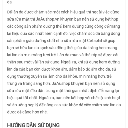
da.
Để làn da được chăm sóc một cách hiệu quả thì ngoài việc dùng
sửa rửa mặt thì JaAushop.vn khuyên bạn nên sử dụng kết hợp
các dòng sản phẩm dưỡng thể, kem dưỡng cùng dòng để mang
lại hiệu quả cao nhất. Bên cạnh đó, việc chăm sóc da bằng dòng
sản phẩm giàu dưỡng chất như sữa rửa mặt Cetaphil sẽ giúp
bạn sở hữu làn da sạch sâu đồng thời giúp da trắng hơn mang
lại làn da mịn màng tươi trẻ. Làn da mụn và thô ráp sẽ được cải
thiện sau một vài lần sử dụng. Ngoài ra, khi sử dụng kem dưỡng
làn da của bạn còn được khóa ẩm, đảm bảo độ ẩm cho da, sử
dụng thường xuyên sẽ làm cho da khỏe, mịn màng hơn, trẻ
trung và trắng sáng hơn. JaAushop khuyên bạn nên sử dụng
sữa rửa mặt đều đặn trong một thời gian nhất định để mang lại
hiệu quả tốt nhất. Ngoài ra, bạn nên kết hợp với chế dộ sinh hoạt
và ăn uống hợp lý để nâng cao sức khỏe để việc chăm sóc làn da
được dễ dàng hơn nhé.
HƯỚNG DẪN SỬ DỤNG