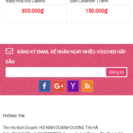
Baby hoa cúc Calend...
Skin Cleanser 118ml...
305.000₫
150.000₫
ĐĂNG KÝ EMAIL ĐỂ NHẬN NGAY NHIỀU VOUCHER HẤP
DẪN
Đăng ký
THÔNG TIN
Tên Hộ Kinh Doanh: HỘ KINH DOANH DƯƠNG THỊ HÀ