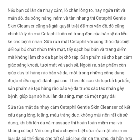
Nếu bạn có làn da nhạy cảm, lỗ chân lông to, hay ngứa rát và
mẩn đỏ, da bỏng nắng, nám và tàn nhang thì Cetaphil Gentle
Skin Cleanser cũng sẽ giải quyết triệt để mọi vấn đề, đó cũng
chính là lý do mà Cetaphil luôn có trong đơn của bác sỹ da liễu
kê cho bệnh nhân. Sữa rửa mặt Cetaphil với công thức đặc biệt
để loại bỏ chất nhờn trên mặt, tẩy sạch bụi bẩn và trang điểm
mà không làm cho da bạn bị khô ráp. Sản phẩm sẽ cho bạn cảm
giác sảng khoái, tươi mát và sạch sẽ. Ngoài ra, sản phẩm còn
giúp duy trì hàng rào bảo vệ da, một trong những công dụng
được nhiều người đánh giá cao. Theo đó sau khi loại bỏ bụi bẩn,
sản phẩm sẽ tạo hàng rào bảo vệ da trước các tác nhân gây
bệnh, giúp bạn sở hữu làn da sáng, mịn cả một ngày dài.
Sữa rửa mặt da nhạy cảm Cetaphil Gentle Skin Cleanser có kết
cấu dạng lỏng, loãng, màu trắng đục, không mùi nên rất dễ sử
dụng, khi bôi lên da và massage thì hoàn toàn mềm mại và
không có bọt. Với công thức chuyên biệt sữa rửa mặt cho mọi
loại da có thể dùng cho tất cả các loại da: da thường, da hỗn hợp