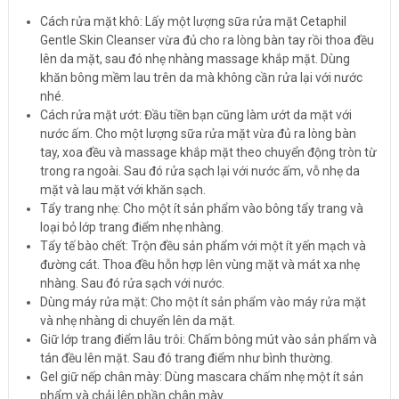
Cách rửa mặt khô: Lấy một lượng sữa rửa mặt Cetaphil
Gentle Skin Cleanser vừa đủ cho ra lòng bàn tay rồi thoa đều
lên da mặt, sau đó nhẹ nhàng massage khắp mặt. Dùng
khăn bông mềm lau trên da mà không cần rửa lại với nước
nhé.
Cách rửa mặt ướt: Đầu tiền bạn cũng làm ướt da mặt với
nước ấm. Cho một lượng sữa rửa mặt vừa đủ ra lòng bàn
tay, xoa đều và massage khắp mặt theo chuyển động tròn từ
trong ra ngoài. Sau đó rửa sạch lại với nước ấm, vỗ nhẹ da
mặt và lau mặt với khăn sạch.
Tẩy trang nhẹ: Cho một ít sản phẩm vào bông tẩy trang và
loại bỏ lớp trang điểm nhẹ nhàng.
Tẩy tế bào chết: Trộn đều sản phẩm với một ít yến mạch và
đường cát. Thoa đều hỗn hợp lên vùng mặt và mát xa nhẹ
nhàng. Sau đó rửa sạch với nước.
Dùng máy rửa mặt: Cho một ít sản phẩm vào máy rửa mặt
và nhẹ nhàng di chuyển lên da mặt.
Giữ lớp trang điểm lâu trôi: Chấm bông mút vào sản phẩm và
tán đều lên mặt. Sau đó trang điểm như bình thường.
Gel giữ nếp chân mày: Dùng mascara chấm nhẹ một ít sản
phẩm và chải lên phần chân mày.