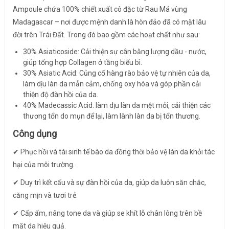
Ampoule chứa 100% chiết xuất cô đặc từ Rau Má vùng
Madagascar – nơi được mệnh danh là hòn đảo đã có mặt lâu
đời trên Trái Đất. Trong đó bao gồm các hoạt chất như sau:
30% Asiaticoside: Cải thiện sự cân bằng lượng dầu - nước,
giúp tổng hợp Collagen ở tầng biểu bì.
30% Asiatic Acid: Củng cố hàng rào bảo vệ tự nhiên của da,
làm dịu làn da mẫn cảm, chống oxy hóa và góp phần cải
thiện độ đàn hồi của da.
40% Madecassic Acid: làm dịu làn da mệt mỏi, cải thiện các
thương tổn do mụn để lại, làm lành làn da bị tổn thương.
Công dụng
✔ Phục hồi và tái sinh tế bào da đồng thời bảo vệ làn da khỏi tác
hại của môi trường.
✔ Duy trì kết cấu và sự đàn hồi của da, giúp da luôn săn chắc,
căng mịn và tươi trẻ.
✔ Cấp ẩm, nâng tone da và giúp se khít lỗ chân lông trên bề
mặt da hiệu quả.