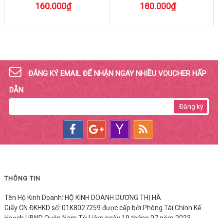
160.000₫
180.000₫
ĐĂNG KÝ EMAIL ĐỂ NHẬN NGAY NHIỀU VOUCHER HẤP
DẪN
Đăng ký
THÔNG TIN
Tên Hộ Kinh Doanh: HỘ KINH DOANH DƯƠNG THỊ HÀ
Giấy CN ĐKHKD số: 01K8027259 được cấp bởi Phòng Tài Chính Kế
Hoạch UBND Quận Nam Từ Liêm ngày 19 tháng 07 năm 2023