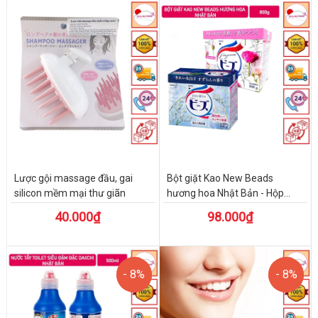
Lược gội massage đầu, gai
Bột giặt Kao New Beads
silicon mềm mại thư giãn
hương hoa Nhật Bản - Hộp...
40.000₫
98.000₫
- 8%
- 8%
- 8%
- 8%