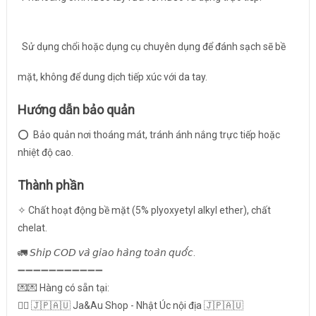
Sử dụng chổi hoặc dụng cụ chuyên dụng để đánh sạch sẽ bề
mặt, không để dung dịch tiếp xúc với da tay.
Hướng dẫn bảo quản
⭕️ Bảo quản nơi thoáng mát, tránh ánh nắng trực tiếp hoặc
nhiệt độ cao.
Thành phần
✧ Chất hoạt động bề mặt (5% plyoxyetyl alkyl ether), chất
chelat.
🚛 𝘚𝘩𝘪𝘱 𝘊𝘖𝘋 𝘷𝘢̀ 𝘨𝘪𝘢𝘰 𝘩𝘢̀𝘯𝘨 𝘵𝘰𝘢̀𝘯 𝘲𝘶𝘰̂́𝘤.
➖➖➖➖➖➖➖➖➖➖➖
💌💌 Hàng có sẵn tại:
👉🏻 🇯🇵🇦🇺 Ja&Au Shop - Nhật Úc nội địa 🇯🇵🇦🇺