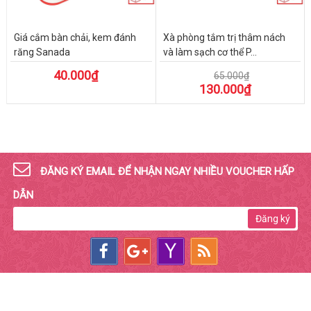
Giá cắm bàn chải, kem đánh
Xà phòng tắm trị thâm nách
răng Sanada
và làm sạch cơ thể P...
40.000₫
65.000₫
130.000₫
ĐĂNG KÝ EMAIL ĐỂ NHẬN NGAY NHIỀU VOUCHER HẤP
DẪN
Đăng ký