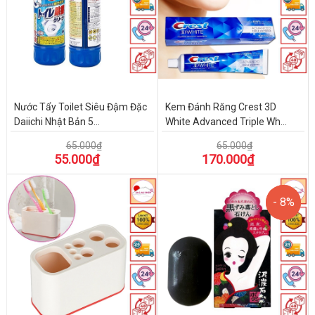
Nước Tẩy Toilet Siêu Đậm Đặc
Kem Đánh Răng Crest 3D
Daiichi Nhật Bản 5...
White Advanced Triple Wh...
65.000₫
65.000₫
55.000₫
170.000₫
- 8%
- 8%