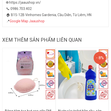
🌐 https://jaaushop.vn/
📞 0986.703.402
🏠 B15-12B Vinhomes Gardenia, Cầu Diễn, Từ Liêm, HN
📍
Google Map Jaaushop
XEM THÊM SẢN PHẨM LIÊN QUAN
- 8%
- 8%
Bông tắm tạo bọt cao cấp OHI
Nước rửa toilet bồn cầu, sàn