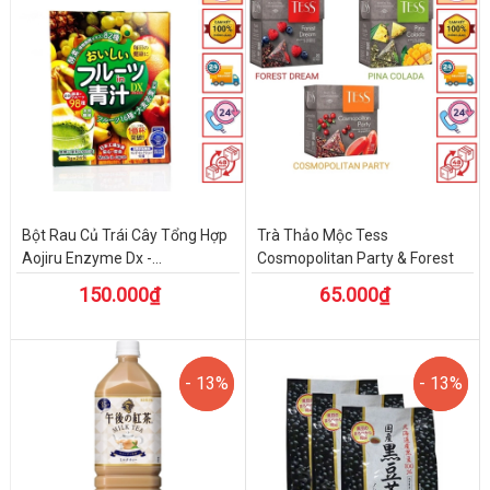
Bột Rau Củ Trái Cây Tổng Hợp
Trà Thảo Mộc Tess
Aojiru Enzyme Dx -...
Cosmopolitan Party & Forest
D...
150.000₫
65.000₫
- 13%
- 13%
- 13%
- 13%