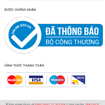
ĐƯỢC CHỨNG NHẬN
HÌNH THỨC THANH TOÁN
© Bản quyền thuộc về
HÀNG NHẬT ÚC NỘI ĐỊA
| Cung cấp bởi
JAAUSHOP