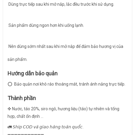
Dùng trực tiếp sau khi mở nắp, lắc đều trước khi sử dụng.
Sản phẩm dùng ngon hơn khi uống lạnh.
Nên dùng sớm nhất sau khi mở nắp để đảm bảo hương vị của
sản phẩm.
Hướng dẫn bảo quản
⭕️ Bảo quản nơi khô ráo thoáng mát, tránh ánh nắng trực tiếp.
Thành phần
✜
Nước, táo 20%, siro ngô, hương liệu (táo) tự nhiên và tổng
hợp, chất ổn định ...
🚛 𝘚𝘩𝘪𝘱 𝘊𝘖𝘋 𝘷𝘢̀ 𝘨𝘪𝘢𝘰 𝘩𝘢̀𝘯𝘨 𝘵𝘰𝘢̀𝘯 𝘲𝘶𝘰̂́𝘤.
➖➖➖➖➖➖➖➖➖➖➖