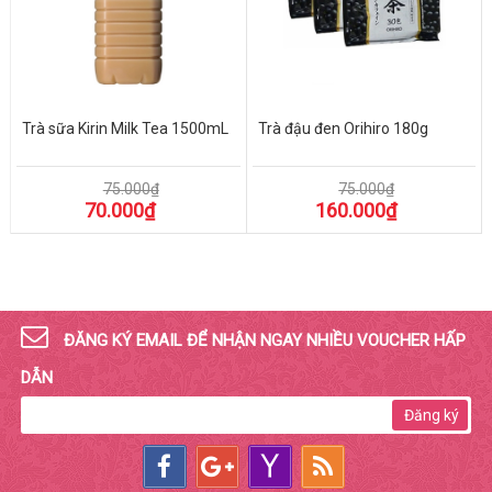
Trà sữa Kirin Milk Tea 1500mL
Trà đậu đen Orihiro 180g
75.000₫
75.000₫
70.000₫
160.000₫
ĐĂNG KÝ EMAIL ĐỂ NHẬN NGAY NHIỀU VOUCHER HẤP
DẪN
Đăng ký