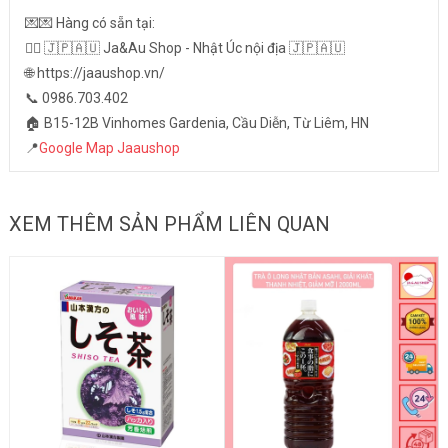
💌💌 Hàng có sẵn tại:
👉🏻 🇯🇵🇦🇺 Ja&Au Shop - Nhật Úc nội địa 🇯🇵🇦🇺
🌐 https://jaaushop.vn/
📞 0986.703.402
🏠 B15-12B Vinhomes Gardenia, Cầu Diễn, Từ Liêm, HN
📍
Google Map Jaaushop
XEM THÊM SẢN PHẨM LIÊN QUAN