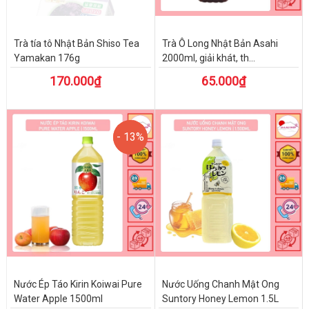
Trà tía tô Nhật Bản Shiso Tea
Trà Ô Long Nhật Bản Asahi
Yamakan 176g
2000ml, giải khát, th...
170.000₫
65.000₫
- 13%
- 13%
Nước Ép Táo Kirin Koiwai Pure
Nước Uống Chanh Mật Ong
Water Apple 1500ml
Suntory Honey Lemon 1.5L