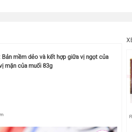
X
Bản mềm dẻo và kết hợp giữa vị ngọt của
vị mặn của muối 83g
ẩm
F