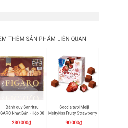
EM THÊM SẢN PHẨM LIÊN QUAN
Bánh quy Sanritsu
Socola tươi Meiji
IGARO Nhật Bản - Hộp 38
Meltykiss Fruity Strawberry
cái
N...
230.000₫
90.000₫