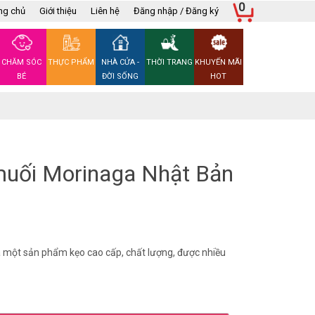
0
ng chủ
Giới thiệu
Liên hệ
Đăng nhập / Đăng ký
CHĂM SÓC
THỰC PHẨM
NHÀ CỬA -
THỜI TRANG
KHUYẾN MÃI
BÉ
ĐỜI SỐNG
HOT
uối Morinaga Nhật Bản
một sản phẩm kẹo cao cấp, chất lượng, được nhiều