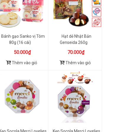
Bánh gạo Sanko vị Tôm
Hạt dẻ Nhật Bản
80g (16 cái)
Genseida 260g
50.000₫
70.000₫
Thêm vào giỏ
Thêm vào giỏ
Kẹo Socola Merci Lovelies
Kẹo Socola Merci Lovelies