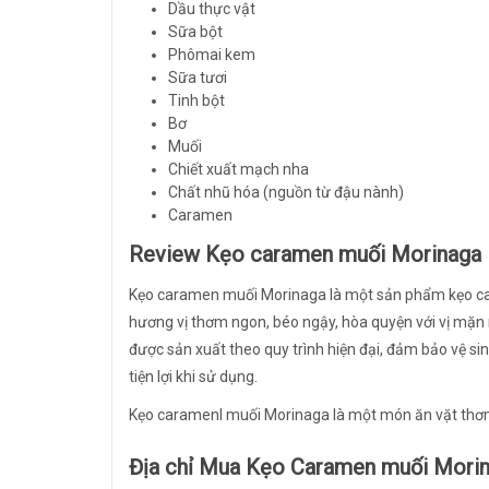
Dầu thực vật
Sữa bột
Phômai kem
Sữa tươi
Tinh bột
Bơ
Muối
Chiết xuất mạch nha
Chất nhũ hóa (nguồn từ đậu nành)
Caramen
Review Kẹo caramen muối Morinaga 
Kẹo caramen muối Morinaga là một sản phẩm kẹo cao
hương vị thơm ngon, béo ngậy, hòa quyện với vị mặn 
được sản xuất theo quy trình hiện đại, đảm bảo vệ si
tiện lợi khi sử dụng.
Kẹo caramenl muối Morinaga là một món ăn vặt thơm 
Địa chỉ Mua Kẹo Caramen muối Mori