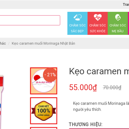
Tra
CHĂM SÓC
CHĂM SÓC
CHĂM SÓC
SẮC ĐẸP
SỨC KHỎE
MẸ BẦU
khác
Kẹo caramen muối Morinaga Nhật Bản
Kẹo caramen m
- 21%
55.000₫
70.000₫
Kẹo caramen muối Morinaga là 
người yêu thích.
THƯƠNG HIỆU: