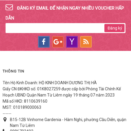
ĐĂNG KÝ EMAIL ĐỂ NHẬN NGAY NHIỀU VOUCHER HẤP
DẪN
Đăng ký
THÔNG TIN
Tên Hộ Kinh Doanh: HỘ KINH DOANH DƯƠNG THỊ HÀ
Giấy CN ĐKHKD số: 01K8027259 được cấp bởi Phòng Tài Chính Kế
Hoạch UBND Quận Nam Từ Liêm ngày 19 tháng 07 năm 2023
Mã số HKD: 8110639160
MST: 010189000063
------
B15-12B Vinhome Gardenia - Hàm Nghi, phường Cầu Diễn, quận
Nam Từ Liêm