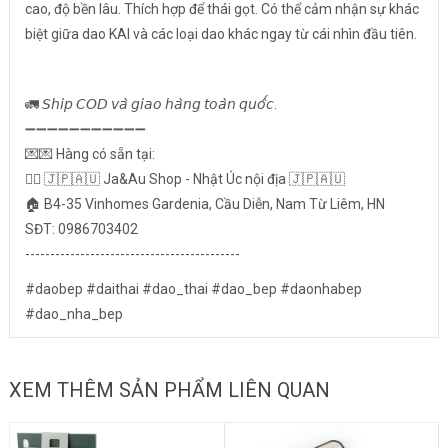
cao, độ bền lâu. Thích hợp để thái gọt. Có thể cảm nhận sự khác
biệt giữa dao KAI và các loại dao khác ngay từ cái nhìn đầu tiên.
🚛 𝘚𝘩𝘪𝘱 𝘊𝘖𝘋 𝘷𝘢̀ 𝘨𝘪𝘢𝘰 𝘩𝘢̀𝘯𝘨 𝘵𝘰𝘢̀𝘯 𝘲𝘶𝘰̂́𝘤.
➖➖➖➖➖➖➖➖➖➖➖
💌💌 Hàng có sẵn tại:
👉🏻 🇯🇵🇦🇺 Ja&Au Shop - Nhật Úc nội địa 🇯🇵🇦🇺
🏠 B4-35 Vinhomes Gardenia, Cầu Diễn, Nam Từ Liêm, HN
SĐT: 0986703402
-------------------------------------------
#daobep #daithai #dao_thai #dao_bep #daonhabep
#dao_nha_bep
XEM THÊM SẢN PHẨM LIÊN QUAN