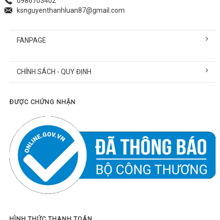
0986703402
ksnguyenthanhluan87@gmail.com
FANPAGE
CHÍNH SÁCH - QUY ĐỊNH
ĐƯỢC CHỨNG NHẬN
HÌNH THỨC THANH TOÁN