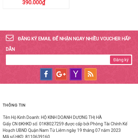
390.000₫
ĐĂNG KÝ EMAIL ĐỂ NHẬN NGAY NHIỀU VOUCHER HẤP
DẪN
Đăng ký
THÔNG TIN
Tên Hộ Kinh Doanh: HỘ KINH DOANH DƯƠNG THỊ HÀ
Giấy CN ĐKHKD số: 01K8027259 được cấp bởi Phòng Tài Chính Kế
Hoạch UBND Quận Nam Từ Liêm ngày 19 tháng 07 năm 2023
Mã số HKD: 8110639160