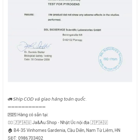
🚛 𝘚𝘩𝘪𝘱 𝘊𝘖𝘋 𝘷𝘢̀ 𝘨𝘪𝘢𝘰 𝘩𝘢̀𝘯𝘨 𝘵𝘰𝘢̀𝘯 𝘲𝘶𝘰̂́𝘤.
➖➖➖➖➖➖➖➖➖➖➖
💌💌 Hàng có sẵn tại:
👉🏻 🇯🇵🇦🇺 Ja&Au Shop - Nhật Úc nội địa 🇯🇵🇦🇺
🏠 B4-35 Vinhomes Gardenia, Cầu Diễn, Nam Từ Liêm, HN
SĐT: 0986703402