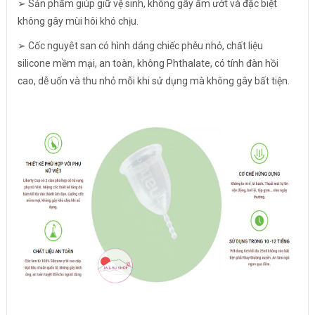
➢ Sản phẩm giúp giữ vệ sinh, không gây ẩm ướt và đặc biệt
không gây mùi hôi khó chịu.
➢ Cốc nguyêt san có hình dáng chiếc phễu nhỏ, chất liệu
silicone mềm mại, an toàn, không Phthalate, có tính đàn hồi
cao, dễ uốn và thu nhỏ mỗi khi sử dụng mà không gây bất tiện.