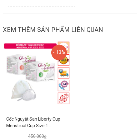
-------------------------------------------
XEM THÊM SẢN PHẨM LIÊN QUAN
- 13%
- 13%
Cốc Nguyệt San Liberty Cup
Menstrual Cup Size 1...
450.000₫