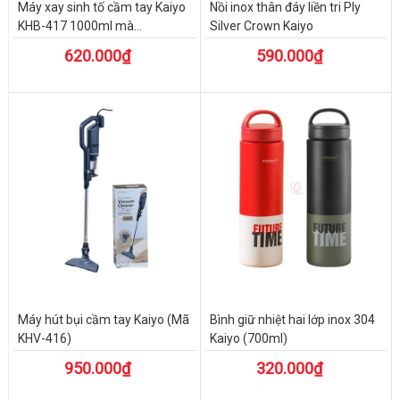
Máy xay sinh tố cầm tay Kaiyo
Nồi inox thân đáy liền tri Ply
KHB-417 1000ml mà...
Silver Crown Kaiyo
620.000₫
590.000₫
Máy hút bụi cầm tay Kaiyo (Mã
Bình giữ nhiệt hai lớp inox 304
KHV-416)
Kaiyo (700ml)
950.000₫
320.000₫