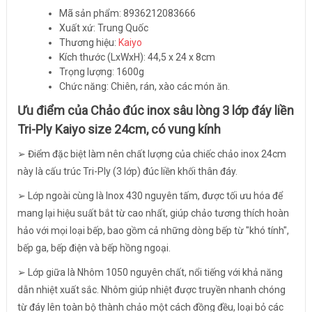
Mã sản phẩm: 8936212083666
Xuất xứ: Trung Quốc
Thương hiệu:
Kaiyo
Kích thước (LxWxH): 44,5 x 24 x 8cm
Trọng lượng: 1600g
Chức năng: Chiên, rán, xào các món ăn.
Ưu điểm của Chảo đúc inox sâu lòng 3 lớp đáy liền
Tri-Ply Kaiyo size 24cm, có vung kính
➢ Điểm đặc biệt làm nên chất lượng của chiếc chảo inox 24cm
này là cấu trúc Tri-Ply (3 lớp) đúc liền khối thân đáy.
➢ Lớp ngoài cùng là Inox 430 nguyên tấm, được tối ưu hóa để
mang lại hiệu suất bắt từ cao nhất, giúp chảo tương thích hoàn
hảo với mọi loại bếp, bao gồm cả những dòng bếp từ "khó tính",
bếp ga, bếp điện và bếp hồng ngoại.
➢ Lớp giữa là Nhôm 1050 nguyên chất, nổi tiếng với khả năng
dẫn nhiệt xuất sắc. Nhôm giúp nhiệt được truyền nhanh chóng
từ đáy lên toàn bộ thành chảo một cách đồng đều, loại bỏ các