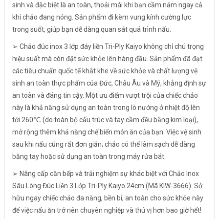
sinh và đặc biệt là an toàn, thoải mái khi bạn cầm nắm ngay cả
khi chảo đang nóng. Sản phẩm đi kèm vung kính cường lực
trong suốt, giúp bạn dễ dàng quan sát quá trình nấu.
➢ Chảo đúc inox 3 lớp đáy liền Tri-Ply Kaiyo không chỉ chú trọng
hiệu suất mà còn đặt sức khỏe lên hàng đầu. Sản phẩm đã đạt
các tiêu chuẩn quốc tế khắt khe về sức khỏe và chất lượng vệ
sinh an toàn thực phẩm của Đức, Châu Âu và Mỹ, khẳng định sự
an toàn và đáng tin cậy. Một ưu điểm vượt trội của chiếc chảo
này là khả năng sử dụng an toàn trong lò nướng ở nhiệt độ lên
tới 260℃ (do toàn bộ cấu trúc và tay cầm đều bằng kim loại),
mở rộng thêm khả năng chế biến món ăn của bạn. Việc vệ sinh
sau khi nấu cũng rất đơn giản; chảo có thể làm sạch dễ dàng
bằng tay hoặc sử dụng an toàn trong máy rửa bát.
➢ Nâng cấp căn bếp và trải nghiệm sự khác biệt với Chảo Inox
Sâu Lòng Đúc Liền 3 Lớp Tri-Ply Kaiyo 24cm (Mã KIW-3666). Sở
hữu ngay chiếc chảo đa năng, bền bỉ, an toàn cho sức khỏe này
để việc nấu ăn trở nên chuyên nghiệp và thú vị hơn bao giờ hết!