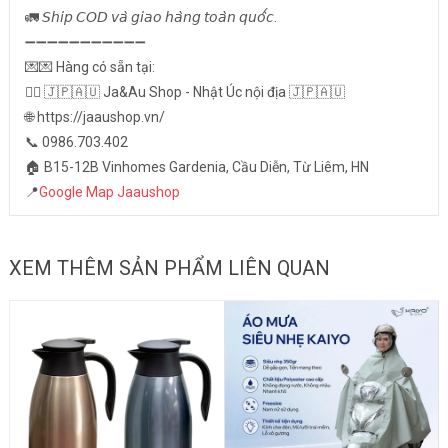
🚛 𝘚𝘩𝘪𝘱 𝘊𝘖𝘋 𝘷𝘢̀ 𝘨𝘪𝘢𝘰 𝘩𝘢̀𝘯𝘨 𝘵𝘰𝘢̀𝘯 𝘲𝘶𝘰̂́𝘤.
➖➖➖➖➖➖➖➖➖➖➖
💌💌 Hàng có sẵn tại:
👉🏻 🇯🇵🇦🇺 Ja&Au Shop - Nhật Úc nội địa 🇯🇵🇦🇺
🌐 https://jaaushop.vn/
📞 0986.703.402
🏠 B15-12B Vinhomes Gardenia, Cầu Diễn, Từ Liêm, HN
📍
Google Map Jaaushop
XEM THÊM SẢN PHẨM LIÊN QUAN