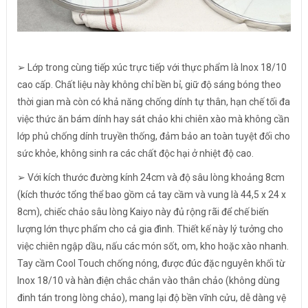
➢ Lớp trong cùng tiếp xúc trực tiếp với thực phẩm là Inox 18/10
cao cấp. Chất liệu này không chỉ bền bỉ, giữ độ sáng bóng theo
thời gian mà còn có khả năng chống dính tự thân, hạn chế tối đa
việc thức ăn bám dính hay sát chảo khi chiên xào mà không cần
lớp phủ chống dính truyền thống, đảm bảo an toàn tuyệt đối cho
sức khỏe, không sinh ra các chất độc hại ở nhiệt độ cao.
➢ Với kích thước đường kính 24cm và độ sâu lòng khoảng 8cm
(kích thước tổng thể bao gồm cả tay cầm và vung là 44,5 x 24 x
8cm), chiếc chảo sâu lòng Kaiyo này đủ rộng rãi để chế biến
lượng lớn thực phẩm cho cả gia đình. Thiết kế này lý tưởng cho
việc chiên ngập dầu, nấu các món sốt, om, kho hoặc xào nhanh.
Tay cầm Cool Touch chống nóng, được đúc đặc nguyên khối từ
Inox 18/10 và hàn điện chắc chắn vào thân chảo (không dùng
đinh tán trong lòng chảo), mang lại độ bền vĩnh cửu, dễ dàng vệ