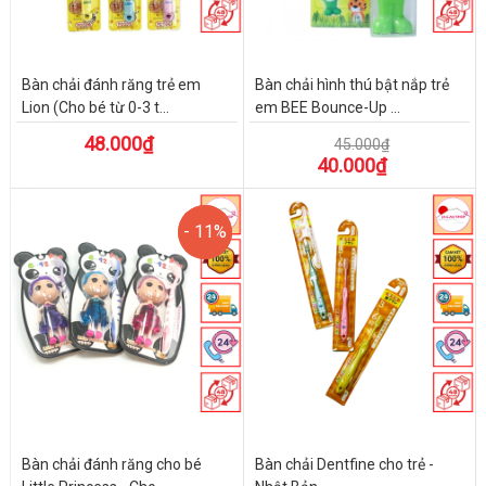
Bàn chải đánh răng trẻ em
Bàn chải hình thú bật nắp trẻ
Lion (Cho bé từ 0-3 t...
em BEE Bounce-Up ...
48.000₫
45.000₫
40.000₫
- 11%
- 11%
Bàn chải đánh răng cho bé
Bàn chải Dentfine cho trẻ -