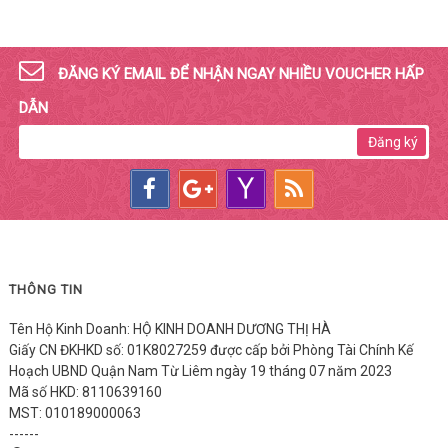
ĐĂNG KÝ EMAIL ĐỂ NHẬN NGAY NHIỀU VOUCHER HẤP
DẪN
Đăng ký
THÔNG TIN
Tên Hộ Kinh Doanh: HỘ KINH DOANH DƯƠNG THỊ HÀ
Giấy CN ĐKHKD số: 01K8027259 được cấp bởi Phòng Tài Chính Kế
Hoạch UBND Quận Nam Từ Liêm ngày 19 tháng 07 năm 2023
Mã số HKD: 8110639160
MST: 010189000063
------