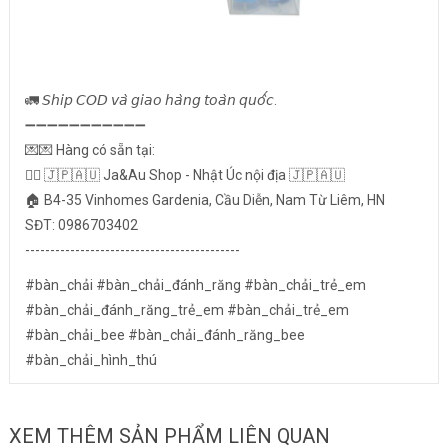
🚛 𝘚𝘩𝘪𝘱 𝘊𝘖𝘋 𝘷𝘢̀ 𝘨𝘪𝘢𝘰 𝘩𝘢̀𝘯𝘨 𝘵𝘰𝘢̀𝘯 𝘲𝘶𝘰̂́𝘤.
➖➖➖➖➖➖➖➖➖➖➖
💌💌 Hàng có sẵn tại:
👉🏻 🇯🇵🇦🇺 Ja&Au Shop - Nhật Úc nội địa 🇯🇵🇦🇺
🏠 B4-35 Vinhomes Gardenia, Cầu Diễn, Nam Từ Liêm, HN
SĐT: 0986703402
-------------------------------------------
#bàn_chải #bàn_chải_đánh_răng #bàn_chải_trẻ_em
#bàn_chải_đánh_răng_trẻ_em #bàn_chải_trẻ_em
#bàn_chải_bee #bàn_chải_đánh_răng_bee
#bàn_chải_hình_thú
XEM THÊM SẢN PHẨM LIÊN QUAN