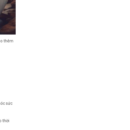
hảo thêm
sóc sức
o thời