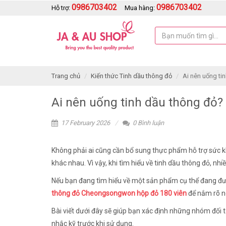
0986703402
0986703402
Hỗ trợ:
Mua hàng:
Trang chủ
Kiến thức Tinh dầu thông đỏ
Ai nên uống ti
Ai nên uống tinh dầu thông đỏ?
17 February 2026
0 Bình luận
Không phải ai cũng cần bổ sung thực phẩm hỗ trợ sức kh
khác nhau. Vì vậy, khi tìm hiểu về tinh dầu thông đỏ, n
Nếu bạn đang tìm hiểu về một sản phẩm cụ thể đang được
thông đỏ Cheongsongwon hộp đỏ 180 viên
để nắm rõ n
Bài viết dưới đây sẽ giúp bạn xác định những nhóm đối
nhắc kỹ trước khi sử dụng.