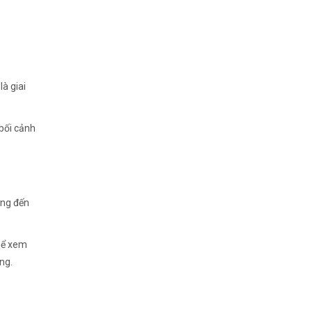
à giai
bối cảnh
ởng đến
thể xem
ng.