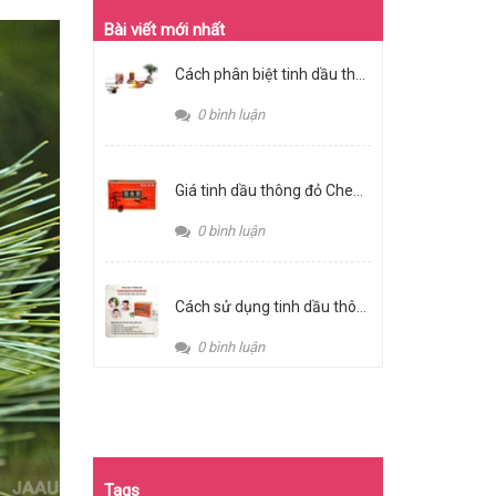
Bài viết mới nhất
Cách phân biệt tinh dầu thông đỏ thật giả
0 bình luận
Giá tinh dầu thông đỏ Cheongsongwon bao nhiêu?
0 bình luận
Cách sử dụng tinh dầu thông đỏ Cheongsongwon đúng cách & an toàn
0 bình luận
Tags