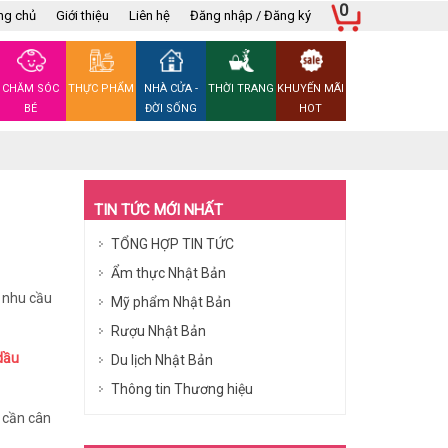
0
ng chủ
Giới thiệu
Liên hệ
Đăng nhập / Đăng ký
CHĂM SÓC
THỰC PHẨM
NHÀ CỬA -
THỜI TRANG
KHUYẾN MÃI
BÉ
ĐỜI SỐNG
HOT
TIN TỨC MỚI NHẤT
TỔNG HỢP TIN TỨC
Ẩm thực Nhật Bản
ó nhu cầu
Mỹ phẩm Nhật Bản
Rượu Nhật Bản
dầu
Du lịch Nhật Bản
Thông tin Thương hiệu
 cần cân