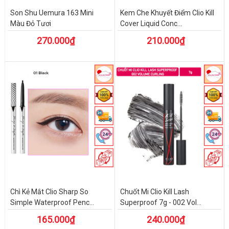
Son Shu Uemura 163 Mini
Kem Che Khuyết Điểm Clio Kill
Màu Đỏ Tươi
Cover Liquid Conc...
270.000₫
210.000₫
Chì Kẻ Mắt Clio Sharp So
Chuốt Mi Clio Kill Lash
Simple Waterproof Penc...
Superproof 7g - 002 Vol...
165.000₫
240.000₫