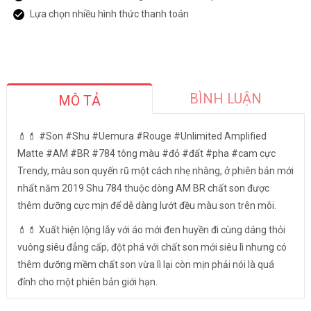
Lựa chọn nhiều hình thức thanh toán
BÌNH LUẬN
MÔ TẢ
💄💄 #Son #Shu #Uemura #Rouge #Unlimited Amplified
Matte #AM #BR #784 tông màu #đỏ #đất #pha #cam cực
Trendy, màu son quyến rũ một cách nhẹ nhàng, ở phiên bản mới
nhất năm 2019 Shu 784 thuộc dòng AM BR chất son được
thêm dưỡng cực mịn để dễ dàng lướt đều màu son trên môi.
💄💄 Xuất hiện lộng lẫy với áo mới đen huyền đi cùng dáng thỏi
vuông siêu đẳng cấp, đột phá với chất son mới siêu lì nhưng có
thêm dưỡng mềm chất son vừa lì lại còn mịn phải nói là quá
đỉnh cho một phiên bản giới hạn.