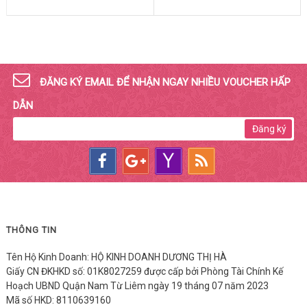
ĐĂNG KÝ EMAIL ĐỂ NHẬN NGAY NHIỀU VOUCHER HẤP
DẪN
Đăng ký
THÔNG TIN
Tên Hộ Kinh Doanh: HỘ KINH DOANH DƯƠNG THỊ HÀ
Giấy CN ĐKHKD số: 01K8027259 được cấp bởi Phòng Tài Chính Kế
Hoạch UBND Quận Nam Từ Liêm ngày 19 tháng 07 năm 2023
Mã số HKD: 8110639160