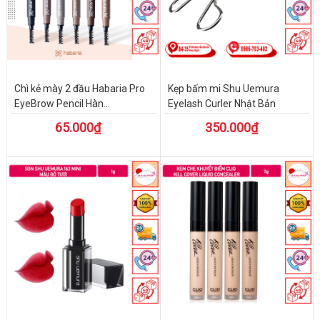
Chì kẻ mày 2 đầu Habaria Pro
Kẹp bấm mi Shu Uemura
EyeBrow Pencil Hàn...
Eyelash Curler Nhật Bản
65.000₫
350.000₫