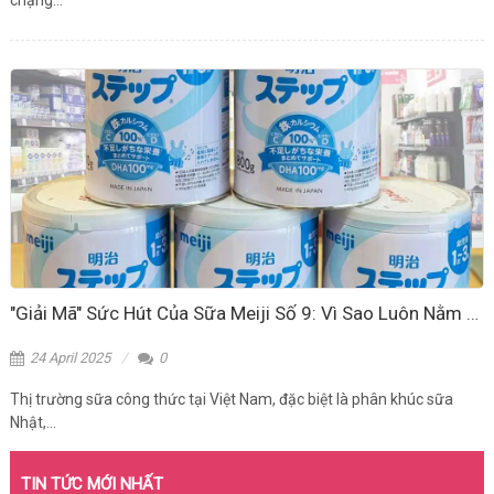
chặng...
"Giải Mã" Sức Hút Của Sữa Meiji Số 9: Vì Sao Luôn Nằm Trong Top Sữa Nhật Bán Chạy?
24 April 2025
0
Thị trường sữa công thức tại Việt Nam, đặc biệt là phân khúc sữa
Nhật,...
TIN TỨC MỚI NHẤT