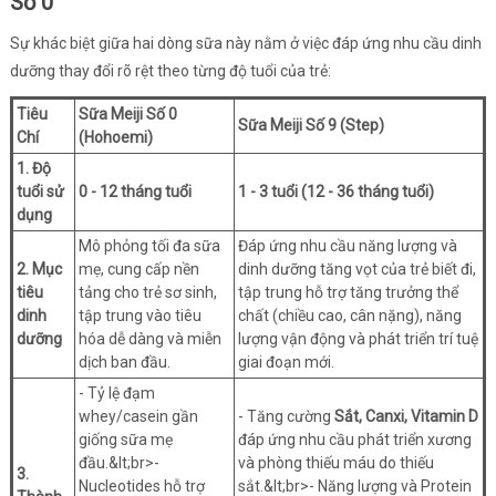
Số 0
Sự khác biệt giữa hai dòng sữa này nằm ở việc đáp ứng nhu cầu dinh
dưỡng thay đổi rõ rệt theo từng độ tuổi của trẻ:
Tiêu
Sữa Meiji Số 0
Sữa Meiji Số 9 (Step)
Chí
(Hohoemi)
1. Độ
tuổi sử
0 - 12 tháng tuổi
1 - 3 tuổi (12 - 36 tháng tuổi)
dụng
Mô phỏng tối đa sữa
Đáp ứng nhu cầu năng lượng và
2. Mục
mẹ, cung cấp nền
dinh dưỡng tăng vọt của trẻ biết đi,
tiêu
tảng cho trẻ sơ sinh,
tập trung hỗ trợ tăng trưởng thể
dinh
tập trung vào tiêu
chất (chiều cao, cân nặng), năng
dưỡng
hóa dễ dàng và miễn
lượng vận động và phát triển trí tuệ
dịch ban đầu.
giai đoạn mới.
- Tỷ lệ đạm
whey/casein gần
- Tăng cường
Sắt, Canxi, Vitamin D
giống sữa mẹ
đáp ứng nhu cầu phát triển xương
đầu.&lt;br>-
và phòng thiếu máu do thiếu
3.
Nucleotides hỗ trợ
sắt.&lt;br>- Năng lượng và Protein