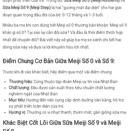
đoạn phát triển của trẻ. Trong đó,
Sữa Meiji Số 0 (Meiji Hohoemi)
và
Sữa Meiji Số 9 (Meiji Step)
là hai "gương mặt đại diện" cho hai giai
đoạn quan trọng đầu đời của bé: 0-12 tháng và 1-3 tuổi.
Nhiều ba mẹ khi con dùng hết Meiji số 0 thường băn khoăn: Meiji số 9
khác gì số 0? Tại sao lại cần đổi sữa? Và đâu là thời điểm thích hợp
nhất để chuyển đổi? Bài viết này sẽ giúp ba mẹ so sánh chi tiết hai
dòng sữa này và đưa ra lời khuyên hữu ích nhất.
Điểm Chung Cơ Bản Giữa Meiji Số 0 và Số 9:
Trước khi đi vào khác biệt, hãy điểm qua một vài điểm chung:
Thương hiệu:
Cùng thuộc tập đoàn Meiji uy tín của Nhật Bản.
Chất lượng:
Đều được sản xuất theo tiêu chuẩn chất lượng
nghiêm ngặt của Nhật Bản.
Mục tiêu:
Hướng đến việc cung cấp dinh dưỡng cân bằng, hỗ trợ
sự phát triển toàn diện của trẻ.
Hương vị:
Thường có vị nhạt thanh, thơm mát, gần giống sữa mẹ.
Khác Biệt Cốt Lõi Giữa Sữa Meiji Số 9 và Meiji