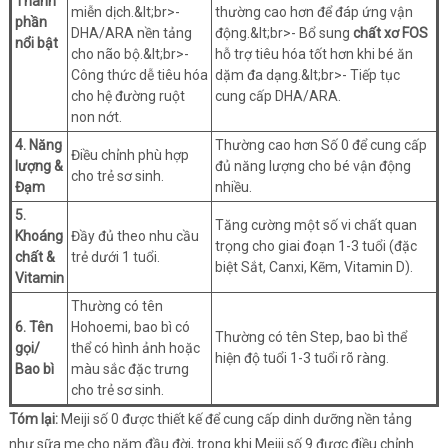
Thành
miễn dịch.&lt;br>-
thường cao hơn để đáp ứng vận
phần
DHA/ARA nền tảng
động.&lt;br>- Bổ sung
chất xơ FOS
nổi bật
cho não bộ.&lt;br>-
hỗ trợ tiêu hóa tốt hơn khi bé ăn
Công thức dễ tiêu hóa
dặm đa dạng.&lt;br>- Tiếp tục
cho hệ đường ruột
cung cấp DHA/ARA.
non nớt.
4. Năng
Thường cao hơn Số 0 để cung cấp
Điều chỉnh phù hợp
lượng &
đủ năng lượng cho bé vận động
cho trẻ sơ sinh.
Đạm
nhiều.
5.
Tăng cường một số vi chất quan
Khoáng
Đầy đủ theo nhu cầu
trọng cho giai đoạn 1-3 tuổi (đặc
chất &
trẻ dưới 1 tuổi.
biệt Sắt, Canxi, Kẽm, Vitamin D).
Vitamin
Thường có tên
6. Tên
Hohoemi, bao bì có
Thường có tên Step, bao bì thể
gọi/
thể có hình ảnh hoặc
hiện độ tuổi 1-3 tuổi rõ ràng.
Bao bì
màu sắc đặc trưng
cho trẻ sơ sinh.
Tóm lại:
Meiji số 0 được thiết kế để cung cấp dinh dưỡng nền tảng
như sữa mẹ cho năm đầu đời, trong khi Meiji số 9 được điều chỉnh