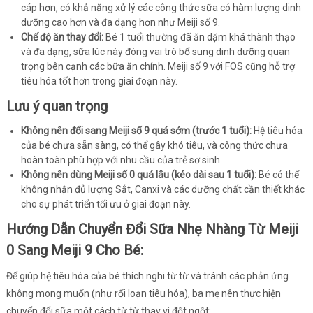
cáp hơn, có khả năng xử lý các công thức sữa có hàm lượng dinh
dưỡng cao hơn và đa dạng hơn như Meiji số 9.
Chế độ ăn thay đổi:
Bé 1 tuổi thường đã ăn dặm khá thành thạo
và đa dạng, sữa lúc này đóng vai trò bổ sung dinh dưỡng quan
trọng bên cạnh các bữa ăn chính. Meiji số 9 với FOS cũng hỗ trợ
tiêu hóa tốt hơn trong giai đoạn này.
Lưu ý quan trọng
Không nên đổi sang Meiji số 9 quá sớm (trước 1 tuổi):
Hệ tiêu hóa
của bé chưa sẵn sàng, có thể gây khó tiêu, và công thức chưa
hoàn toàn phù hợp với nhu cầu của trẻ sơ sinh.
Không nên dùng Meiji số 0 quá lâu (kéo dài sau 1 tuổi):
Bé có thể
không nhận đủ lượng Sắt, Canxi và các dưỡng chất cần thiết khác
cho sự phát triển tối ưu ở giai đoạn này.
Hướng Dẫn Chuyển Đổi Sữa Nhẹ Nhàng Từ Meiji
0 Sang Meiji 9 Cho Bé:
Để giúp hệ tiêu hóa của bé thích nghi từ từ và tránh các phản ứng
không mong muốn (như rối loạn tiêu hóa), ba mẹ nên thực hiện
chuyển đổi sữa một cách từ từ thay vì đột ngột: