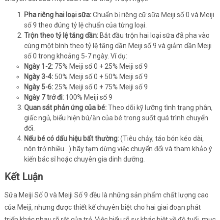
Pha riêng hai loại sữa:
Chuẩn bị riêng cữ sữa Meiji số 0 và Meiji
số 9 theo đúng tỷ lệ chuẩn của từng loại.
Trộn theo tỷ lệ tăng dần:
Bắt đầu trộn hai loại sữa đã pha vào
cùng một bình theo tỷ lệ tăng dần Meiji số 9 và giảm dần Meiji
số 0 trong khoảng 5-7 ngày. Ví dụ:
Ngày 1-2:
75% Meiji số 0 + 25% Meiji số 9
Ngày 3-4:
50% Meiji số 0 + 50% Meiji số 9
Ngày 5-6:
25% Meiji số 0 + 75% Meiji số 9
Ngày 7 trở đi:
100% Meiji số 9
Quan sát phản ứng của bé:
Theo dõi kỹ lưỡng tình trạng phân,
giấc ngủ, biểu hiện bú/ăn của bé trong suốt quá trình chuyển
đổi.
Nếu bé có dấu hiệu bất thường:
(Tiêu chảy, táo bón kéo dài,
nôn trớ nhiều...) hãy tạm dừng việc chuyển đổi và tham khảo ý
kiến bác sĩ hoặc chuyên gia dinh dưỡng.
Kết Luận
Sữa Meiji Số 0 và Meiji Số 9 đều là những sản phẩm chất lượng cao
của Meiji, nhưng được thiết kế chuyên biệt cho hai giai đoạn phát
triển khác nhau rõ rệt của trẻ. Việc hiểu rõ sự khác biệt về độ tuổi, mục