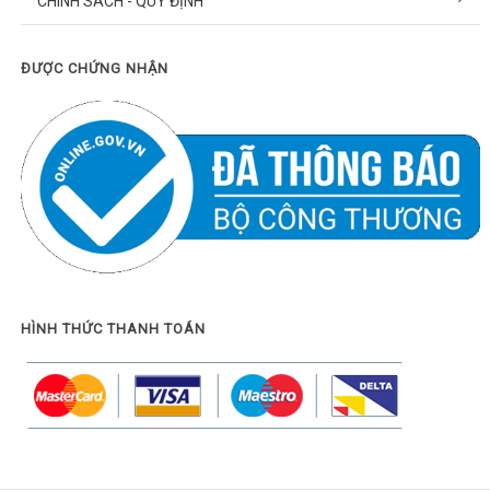
CHÍNH SÁCH - QUY ĐỊNH
ĐƯỢC CHỨNG NHẬN
HÌNH THỨC THANH TOÁN