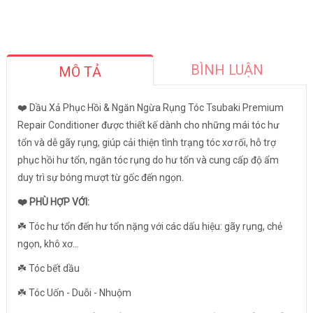
BÌNH LUẬN
MÔ TẢ
❤️ Dầu Xả Phục Hồi & Ngăn Ngừa Rụng Tóc Tsubaki Premium
Repair Conditioner được thiết kế dành cho những mái tóc hư
tổn và dễ gãy rụng, giúp cải thiện tình trạng tóc xơ rối, hỗ trợ
phục hồi hư tổn, ngăn tóc rụng do hư tổn và cung cấp độ ẩm
duy trì sự bóng mượt từ gốc đến ngọn.
❤️ PHÙ HỢP VỚI:
☘️ Tóc hư tổn đến hư tổn nặng với các dấu hiệu: gãy rụng, chẻ
ngọn, khô xơ…
☘️ Tóc bết dầu
☘️ Tóc Uốn - Duỗi - Nhuộm