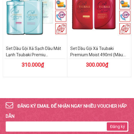
Set Dầu Gội Xả Sạch Dầu Mát
Set Dầu Gội Xả Tsubaki
Lạnh Tsubaki Premiu...
Premium Moist 490ml (Màu...
310.000₫
300.000₫
ĐĂNG KÝ EMAIL ĐỂ NHẬN NGAY NHIỀU VOUCHER HẤP
DẪN
Đăng ký