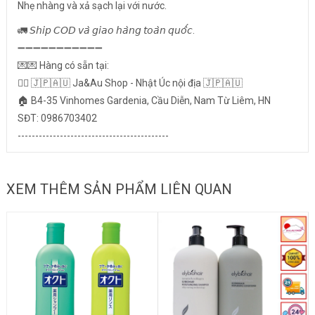
Nhẹ nhàng và xả sạch lại với nước.
🚛 𝘚𝘩𝘪𝘱 𝘊𝘖𝘋 𝘷𝘢̀ 𝘨𝘪𝘢𝘰 𝘩𝘢̀𝘯𝘨 𝘵𝘰𝘢̀𝘯 𝘲𝘶𝘰̂́𝘤.
➖➖➖➖➖➖➖➖➖➖➖
💌💌 Hàng có sẵn tại:
👉🏻 🇯🇵🇦🇺 Ja&Au Shop - Nhật Úc nội địa 🇯🇵🇦🇺
🏠 B4-35 Vinhomes Gardenia, Cầu Diễn, Nam Từ Liêm, HN
SĐT: 0986703402
-------------------------------------------
XEM THÊM SẢN PHẨM LIÊN QUAN