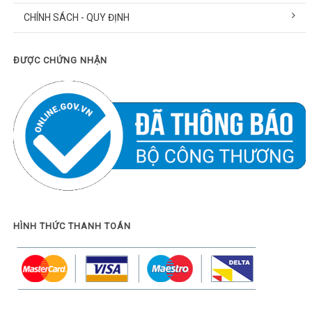
CHÍNH SÁCH - QUY ĐỊNH
ĐƯỢC CHỨNG NHẬN
HÌNH THỨC THANH TOÁN