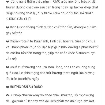
❤️ Công nghệ thẩm thấu nhanh CMC giúp mở rộng biểu bì, dẫn
truyền dưỡng chất vào sâu bên trong ngay lập tức và khép chặt
để giữ dưỡng chất lại, duy trì hiệu quả phục hồi tóc. XẢ NGAY
KHÔNG CẦN CHỜ!
❤️ Định lượng thông minh dưỡng chất tóc cần, không lo dư ẩm
gây bết tóc
❤️ Chứa Protein từ Đậu nành, Tinh dầu hoa trà, Sữa ong chúa
và Thành phần Phục hồi đặc biệt giúp nuôi dưỡng & phục hồi tối
đa các hư tổn bên trong tóc, giúp tóc chắc khỏe & suôn mượt
vào nếp
❤️ Chiết xuất hương hoa Trà, hoa Hồng, hoa Lan chuông cùng
quả Đào, Lê chín mọng cho mùi hương thơm ngát, lưu hương
lâu trên tóc nhiều ngày
❤️ HƯỚNG DẪN SỬ DỤNG:
☘️ Giữ nắp chai và xoay vòi theo chiều mũi tên, lấy một lượng
dầu gội vừa đủ lên tay, xoa đều lên phần tóc đã được làm ướt.