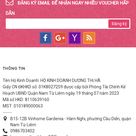
ĐĂNG KÝ EMAIL ĐỂ NHẬN NGAY NHIỀU VOUCHER HẤP
DẪN
Đăng ký
THÔNG TIN
Tên Hộ Kinh Doanh: HỘ KINH DOANH DƯƠNG THỊ HÀ
Giấy CN ĐKHKD số: 01K8027259 được cấp bởi Phòng Tài Chính Kế
Hoạch UBND Quận Nam Từ Liêm ngày 19 tháng 07 năm 2023
Mã số HKD: 8110639160
MST: 010189000063
------
B15-12B Vinhome Gardenia - Hàm Nghi, phường Cầu Diễn, quận
Nam Từ Liêm
0986703402