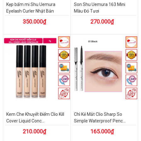
Kẹp bấm mi Shu Uemura
Son Shu Uemura 163 Mini
Eyelash Curler Nhật Bản
Màu Đỏ Tươi
350.000₫
270.000₫
Kem Che Khuyết Điểm Clio Kill
Chì Kẻ Mắt Clio Sharp So
Cover Liquid Conc...
Simple Waterproof Penc...
210.000₫
165.000₫