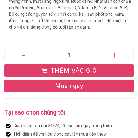
thông minh, mắt sáng. Ngoài ra, Ruốc cá hồi Nhật Bản còn chứa
nhiều Protein, Amio acid, Vitamin D, Vitamin B12, Vitamin A, B,
B6 cùng các nguyên tố vi chất canxi, kali, sắt, phốt pho, kẽm,
đồng, magie,… rất tốt cho hệ tiêu hóa và tim mạch, đặc biệt là
cho trẻ em đang trong độ tuổi tập ăn dặm.
THÊM VÀO GIỎ
Mua ngay
Tại sao chọn chúng tôi
Giao hàng tận nơi 24/24, tất cả các ngày trong tuần
Tích điểm để chi tiêu trong các lần mua tiếp theo