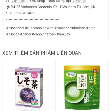
👉🏻 🇯🇵🇦🇺 Ja&Au Shop - Nhật Úc nội địa 🇯🇵🇦🇺
🏠 B4-35 Vinhomes Gardenia, Cầu Diễn, Nam Từ Liêm, HN
SĐT: 0986703402
-------------------------------------------
#ruoccahoi #ruoccahoihokuto #ruoccahoinhatban #ruoc
#ruocca #cahoi #cahoinhatban #hokuto
XEM THÊM SẢN PHẨM LIÊN QUAN