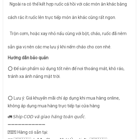
Ngoài ra có thể kết hợp ruốc cá hồi với các món ăn khác bằng
cách rắc ít ruốc lên trực tiếp món ăn khác cũng rất ngon.
Trộn cơm, hoặc xay nhỏ nấu cùng với bột, cháo, ruốc đã nêm
sẵn gia vị nên các mẹ lưu ý khi nếm cháo cho con nhé.
Hướng dẫn bảo quản
⭕️ Để sản phẩm sử dụng tốt nên để nơi thoáng mát, khô ráo,
tránh xa ánh nắng mặt trời.
⭕️ Lưu ý: Giá khuyến mãi chí áp dụng khi mua hàng online,
không áp dụng mua hàng trực tiếp tại cửa hàng
🚛 𝘚𝘩𝘪𝘱 𝘊𝘖𝘋 𝘷𝘢̀ 𝘨𝘪𝘢𝘰 𝘩𝘢̀𝘯𝘨 𝘵𝘰𝘢̀𝘯 𝘲𝘶𝘰̂́𝘤.
➖➖➖➖➖➖➖➖➖➖➖
💌💌 Hàng có sẵn tại: