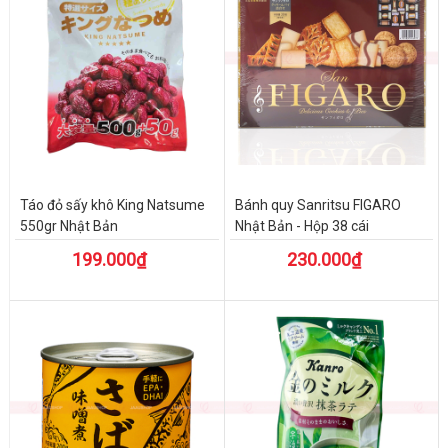
Táo đỏ sấy khô King Natsume
Bánh quy Sanritsu FIGARO
550gr Nhật Bản
Nhật Bản - Hộp 38 cái
199.000₫
230.000₫