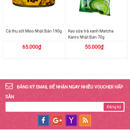
Cá thu sốt Miso Nhật Bản 190g
Kẹo sữa trà xanh Matcha
Kanro Nhật Bản 70g
65.000₫
55.000₫
ĐĂNG KÝ EMAIL ĐỂ NHẬN NGAY NHIỀU VOUCHER HẤP
DẪN
Đăng ký