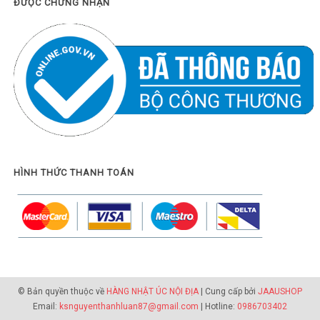
ĐƯỢC CHỨNG NHẬN
HÌNH THỨC THANH TOÁN
© Bản quyền thuộc về
HÀNG NHẬT ÚC NỘI ĐỊA
| Cung cấp bởi
JAAUSHOP
Email:
ksnguyenthanhluan87@gmail.com
| Hotline:
0986703402