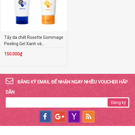
Tẩy da chết Rosette Gommage
Peeling Gel Xanh và...
150.000₫
ĐĂNG KÝ EMAIL ĐỂ NHẬN NGAY NHIỀU VOUCHER HẤP
DẪN
Đăng ký