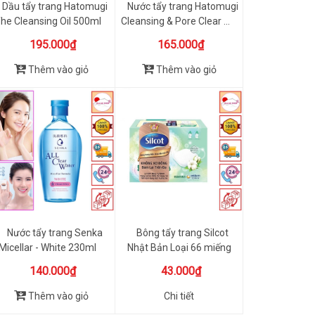
Dầu tẩy trang Hatomugi
Nước tẩy trang Hatomugi
he Cleansing Oil 500ml
Cleansing & Pore Clear ...
195.000₫
165.000₫
Thêm vào giỏ
Thêm vào giỏ
Nước tẩy trang Senka
Bông tẩy trang Silcot
Micellar - White 230ml
Nhật Bản Loại 66 miếng
và...
140.000₫
43.000₫
Thêm vào giỏ
Chi tiết