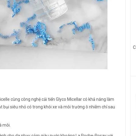
C
elle cùng công nghệ cải tiến Glyco Micellar có khả năng làm
 bụi siêu nhỏ có trong khói xe và môi trường ô nhiễm chỉ sau
à môi.
dành cho da nhạy cảm giàu nước khoáng La Roche-Posay với