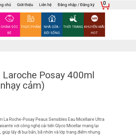
0
ng chủ
Giới thiệu
Liên hệ
Đăng nhập / Đăng ký
CHĂM SÓC
THỰC PHẨM
NHÀ CỬA -
THỜI TRANG
KHUYẾN MÃI
BÉ
ĐỜI SỐNG
HOT
g Laroche Posay 400ml
 nhạy cảm)
m La Roche-Posay Peaux Sensibles Eau Micellaire Ultra
sante với công nghệ cải tiến Glyco Micellar mang lại
, giúp lấy đi bụi bẩn, bã nhờn và lớp trang điểm nhưng