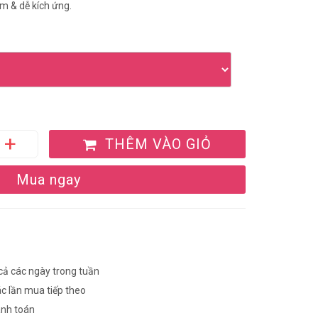
m & dễ kích ứng.
THÊM VÀO GIỎ
Mua ngay
 cả các ngày trong tuần
ác lần mua tiếp theo
anh toán