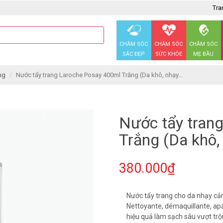
Tra
CHĂM SÓC
CHĂM SÓC
CHĂM SÓC
SẮC ĐẸP
SỨC KHỎE
MẸ BẦU
ng
Nước tẩy trang Laroche Posay 400ml Trắng (Da khô, nhạy...
Nước tẩy tran
Trắng (Da khô,
380.000₫
Nước tẩy trang cho da nhạy cả
Nettoyante, démaquillante, apai
hiệu quả làm sạch sâu vượt trội