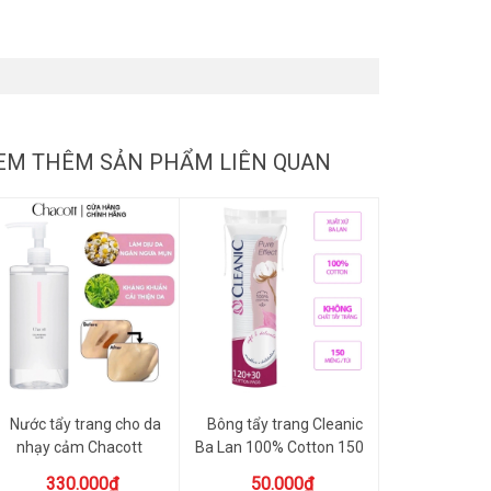
EM THÊM SẢN PHẨM LIÊN QUAN
Nước tẩy trang cho da
Bông tẩy trang Cleanic
nhạy cảm Chacott
Ba Lan 100% Cotton 150
Cosmetic...
m...
330.000₫
50.000₫