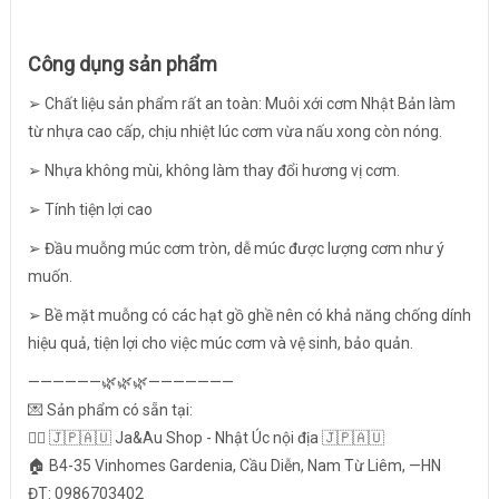
Công dụng sản phẩm
➢ Chất liệu sản phẩm rất an toàn: Muôi xới cơm Nhật Bản làm
từ nhựa cao cấp, chịu nhiệt lúc cơm vừa nấu xong còn nóng.
➢ Nhựa không mùi, không làm thay đổi hương vị cơm.
➢ Tính tiện lợi cao
➢ Đầu muỗng múc cơm tròn, dễ múc được lượng cơm như ý
muốn.
➢ Bề mặt muỗng có các hạt gồ ghề nên có khả năng chống dính
hiệu quả, tiện lợi cho việc múc cơm và vệ sinh, bảo quản.
——————🌿🌿🌿———————
💌 Sản phẩm có sẵn tại:
👉🏻 🇯🇵🇦🇺 Ja&Au Shop - Nhật Úc nội địa 🇯🇵🇦🇺
🏠 B4-35 Vinhomes Gardenia, Cầu Diễn, Nam Từ Liêm, —HN
ĐT: 0986703402