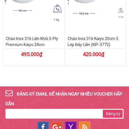
Chảo Inox 316 Liền Khối 5-Ply
Chảo Inox 316 Kaiyo 20cm 5
Premium Kaiyo 24cm
Lớp Đáy Liền (KIP-3772)
495.000₫
420.000₫
ĐĂNG KÝ EMAIL ĐỂ NHẬN NGAY NHIỀU VOUCHER HẤP
DẪN
Đăng ký