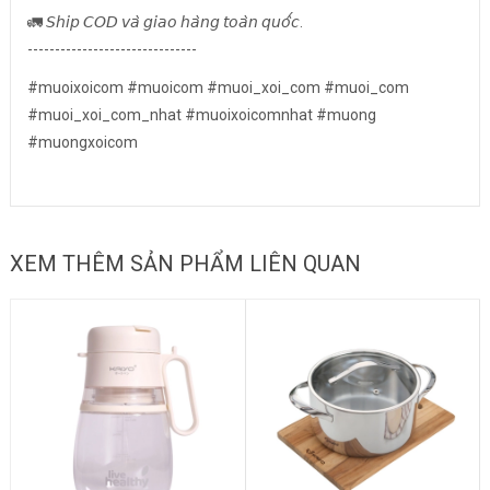
🚛 𝘚𝘩𝘪𝘱 𝘊𝘖𝘋 𝘷𝘢̀ 𝘨𝘪𝘢𝘰 𝘩𝘢̀𝘯𝘨 𝘵𝘰𝘢̀𝘯 𝘲𝘶𝘰̂́𝘤.
-------------------------------
#muoixoicom #muoicom #muoi_xoi_com #muoi_com
#muoi_xoi_com_nhat #muoixoicomnhat #muong
#muongxoicom
XEM THÊM SẢN PHẨM LIÊN QUAN