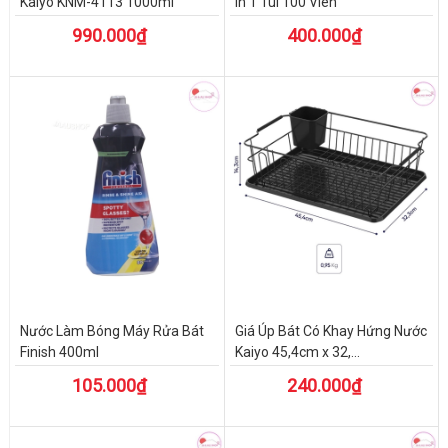
Kaiyo KNM-4113 1000ml
In 1 Túi 100 Viên
990.000₫
400.000₫
Nước Làm Bóng Máy Rửa Bát
Giá Úp Bát Có Khay Hứng Nước
Finish 400ml
Kaiyo 45,4cm x 32,...
105.000₫
240.000₫