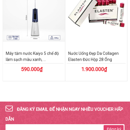
Máy tăm nước Kaiyo 5 chế độ
Nước Uống Đẹp Da Collagen
làm sạch màu xanh, ...
Elasten Đức Hộp 28 Ống
590.000₫
1.900.000₫
ĐĂNG KÝ EMAIL ĐỂ NHẬN NGAY NHIỀU VOUCHER HẤP
DẪN
Đăng ký