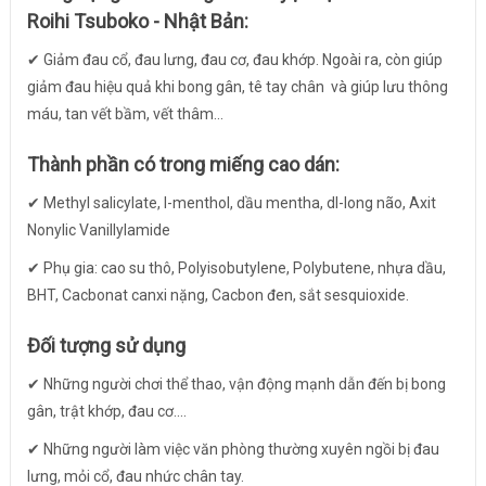
Roihi Tsuboko - Nhật Bản:
✔ Giảm đau cổ, đau lưng, đau cơ, đau khớp. Ngoài ra, còn giúp
giảm đau hiệu quả khi bong gân, tê tay chân và giúp lưu thông
máu, tan vết bầm, vết thâm...
Thành phần có trong miếng cao dán:
✔ Methyl salicylate, I-menthol, dầu mentha, dl-long não, Axit
Nonylic Vanillylamide
✔ Phụ gia: cao su thô, Polyisobutylene, Polybutene, nhựa dầu,
BHT, Cacbonat canxi nặng, Cacbon đen, sắt sesquioxide.
Đối tượng sử dụng
✔ Những người chơi thể thao, vận động mạnh dẫn đến bị bong
gân, trật khớp, đau cơ....
✔ Những người làm việc văn phòng thường xuyên ngồi bị đau
lưng, mỏi cổ, đau nhức chân tay.