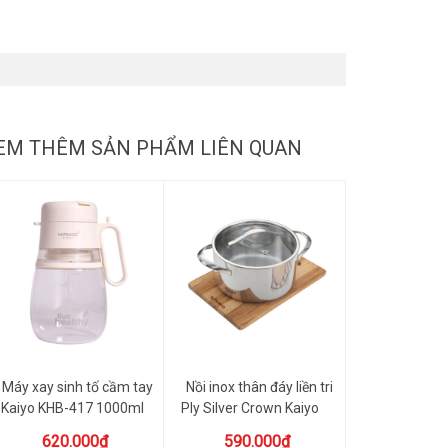
EM THÊM SẢN PHẨM LIÊN QUAN
Máy xay sinh tố cầm tay
Nồi inox thân đáy liền tri
Kaiyo KHB-417 1000ml
Ply Silver Crown Kaiyo
mà...
620.000₫
590.000₫