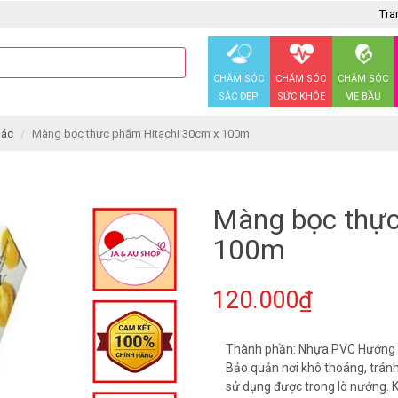
Tra
CHĂM SÓC
CHĂM SÓC
CHĂM SÓC
SẮC ĐẸP
SỨC KHỎE
MẸ BẦU
hác
Màng bọc thực phẩm Hitachi 30cm x 100m
Màng bọc thực
100m
120.000₫
Thành phần: Nhựa PVC Hướng d
Bảo quản nơi khô thoáng, tránh
sử dụng được trong lò nướng. 