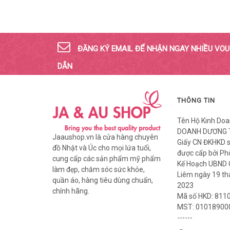
ĐĂNG KÝ EMAIL ĐỂ NHẬN NGAY NHIỀU VO
DẪN
THÔNG TIN
Tên Hộ Kinh Doa
DOANH DƯƠNG 
Jaaushop.vn là cửa hàng chuyên
Giấy CN ĐKHKD 
đồ Nhật và Úc cho mọi lứa tuổi,
được cấp bởi Ph
cung cấp các sản phẩm mỹ phẩm
Kế Hoạch UBND
làm đẹp, chăm sóc sức khỏe,
Liêm ngày 19 t
quần áo, hàng tiêu dùng chuẩn,
2023
chính hãng.
Mã số HKD: 811
MST: 01018900
------