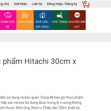
0
ng chủ
Giới thiệu
Liên hệ
Đăng nhập / Đăng ký
CHĂM SÓC
THỰC PHẨM
NHÀ CỬA -
THỜI TRANG
KHUYẾN MÃI
BÉ
ĐỜI SỐNG
HOT
 phẩm Hitachi 30cm x
ẫn sử dụng và bảo quản: Dùng để bao gói thực phẩm
 tiếp xúc với lửa Sử dụng được trong lò vi sóng Không
Kích thước: Khổ rộng 30cm x Chiều dài 100m Xuất xứ: