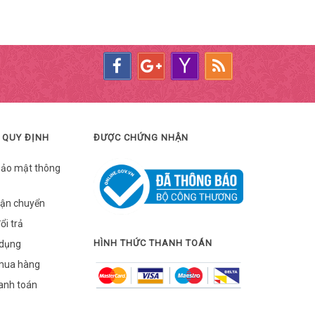
 QUY ĐỊNH
ĐƯỢC CHỨNG NHẬN
bảo mật thông
vận chuyển
ổi trả
HÌNH THỨC THANH TOÁN
 dụng
mua hàng
hanh toán