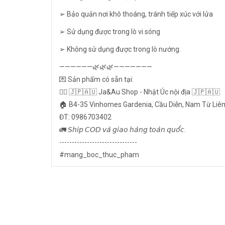
➢ Bảo quản nơi khô thoáng, tránh tiếp xúc với lửa
➢ Sử dụng được trong lò vi sóng
➢ Không sử dụng được trong lò nướng.
——————🌿🌿🌿———————
💌 Sản phẩm có sẵn tại:
👉🏻 🇯🇵🇦🇺 Ja&Au Shop - Nhật Úc nội địa 🇯🇵🇦🇺
🏠 B4-35 Vinhomes Gardenia, Cầu Diễn, Nam Từ Liê
ĐT: 0986703402
🚛 𝘚𝘩𝘪𝘱 𝘊𝘖𝘋 𝘷𝘢̀ 𝘨𝘪𝘢𝘰 𝘩𝘢̀𝘯𝘨 𝘵𝘰𝘢̀𝘯 𝘲𝘶𝘰̂́𝘤.
-------------------------------
#mang_boc_thuc_pham