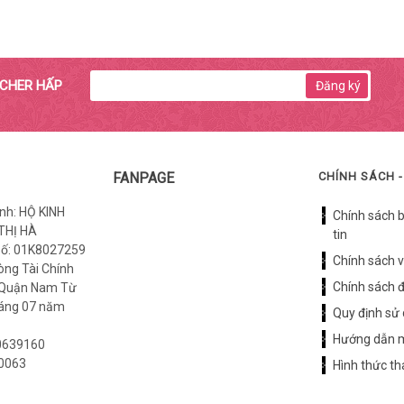
UCHER HẤP
Đăng ký
FANPAGE
CHÍNH SÁCH -
nh: HỘ KINH
Chính sách 
THỊ HÀ
tin
số: 01K8027259
Chính sách 
òng Tài Chính
Chính sách đ
 Quận Nam Từ
háng 07 năm
Quy định sử
Hướng dẫn 
0639160
0063
Hình thức t