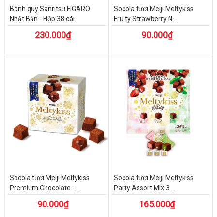
Bánh quy Sanritsu FIGARO
Socola tươi Meiji Meltykiss
Nhật Bản - Hộp 38 cái
Fruity Strawberry N...
230.000₫
90.000₫
Socola tươi Meiji Meltykiss
Socola tươi Meiji Meltykiss
Premium Chocolate -...
Party Assort Mix 3 ...
90.000₫
165.000₫