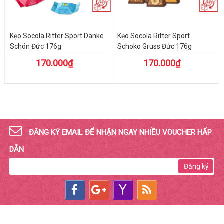
Kẹo Socola Ritter Sport Danke
Kẹo Socola Ritter Sport
Schön Đức 176g
Schoko Gruss Đức 176g
170.000₫
170.000₫
ĐĂNG KÝ EMAIL ĐỂ NHẬN NGAY NHIỀU VOUCHER HẤP
DẪN
Đăng ký