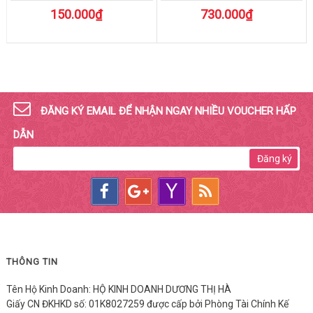
và...
150.000₫
730.000₫
ĐĂNG KÝ EMAIL ĐỂ NHẬN NGAY NHIỀU VOUCHER HẤP
DẪN
Đăng ký
THÔNG TIN
Tên Hộ Kinh Doanh: HỘ KINH DOANH DƯƠNG THỊ HÀ
Giấy CN ĐKHKD số: 01K8027259 được cấp bởi Phòng Tài Chính Kế