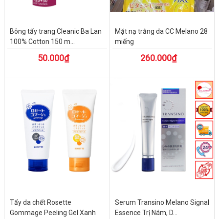
Bông tẩy trang Cleanic Ba Lan
Mặt nạ trắng da CC Melano 28
100% Cotton 150 m...
miếng
50.000₫
260.000₫
Tẩy da chết Rosette
Serum Transino Melano Signal
Gommage Peeling Gel Xanh
Essence Trị Nám, D...