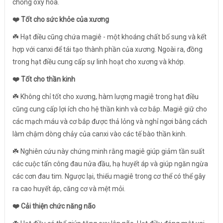
chống oxy hóa.
❤️ Tốt cho sức khỏe của xương
☘️ Hạt điều cũng chứa magiê - một khoáng chất bổ sung và kết
hợp với canxi để tái tạo thành phần của xương. Ngoài ra, đồng
trong hạt điều cung cấp sự linh hoạt cho xương và khớp.
❤️ Tốt cho thần kinh
☘️ Không chỉ tốt cho xương, hàm lượng magiê trong hạt điều
cũng cung cấp lợi ích cho hệ thần kinh và cơ bắp. Magiê giữ cho
các mạch máu và cơ bắp được thả lỏng và nghỉ ngơi bằng cách
làm chậm dòng chảy của canxi vào các tế bào thần kinh.
☘️ Nghiên cứu này chứng minh rằng magiê giúp giảm tần suất
các cuộc tấn công đau nửa đầu, hạ huyết áp và giúp ngăn ngừa
các cơn đau tim. Ngược lại, thiếu magiê trong cơ thể có thể gây
ra cao huyết áp, căng cơ và mệt mỏi.
❤️ Cải thiện chức năng não