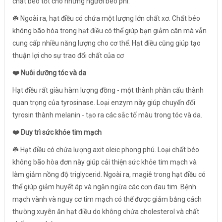
chất béo tốt cho những người béo phì.
☘️ Ngoài ra, hạt điều có chứa một lượng lớn chất xơ. Chất béo
không bão hòa trong hạt điều có thể giúp bạn giảm cân mà vẫn
cung cấp nhiều năng lượng cho cơ thể. Hạt điều cũng giúp tạo
thuận lợi cho sự trao đổi chất của cơ
❤️ Nuôi dưỡng tóc và da
Hạt điều rất giàu hàm lượng đồng - một thành phần cấu thành
quan trọng của tyrosinase. Loại enzym này giúp chuyển đổi
tyrosin thành melanin - tạo ra các sắc tố màu trong tóc và da.
❤️ Duy trì sức khỏe tim mạch
☘️ Hạt điều có chứa lượng axit oleic phong phú. Loại chất béo
không bão hòa đơn này giúp cải thiện sức khỏe tim mạch và
làm giảm nồng độ triglycerid. Ngoài ra, magiê trong hạt điều có
thể giúp giảm huyết áp và ngăn ngừa các cơn đau tim. Bệnh
mạch vành và nguy cơ tim mạch có thể được giảm bằng cách
thường xuyên ăn hạt điều do không chứa cholesterol và chất