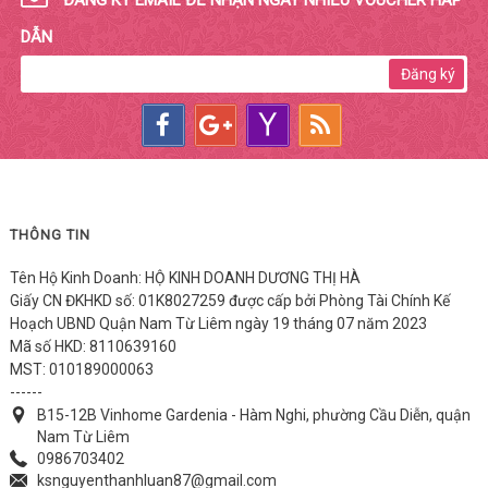
DẪN
Đăng ký
THÔNG TIN
Tên Hộ Kinh Doanh: HỘ KINH DOANH DƯƠNG THỊ HÀ
Giấy CN ĐKHKD số: 01K8027259 được cấp bởi Phòng Tài Chính Kế
Hoạch UBND Quận Nam Từ Liêm ngày 19 tháng 07 năm 2023
Mã số HKD: 8110639160
MST: 010189000063
------
B15-12B Vinhome Gardenia - Hàm Nghi, phường Cầu Diễn, quận
Nam Từ Liêm
0986703402
ksnguyenthanhluan87@gmail.com