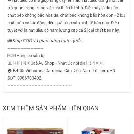
☘️ Hạt điều có thể giúp tăng oxy lên não. Hạt điều đóng một vai
trò quan trọng trong việc cải thiện trí nhớ. Điều này là do các
chất béo không bão hòa đa, chất béo không bão hòa đơn - 2 loại
chất béo có tác động đến quá trình sản sinh tế bào não. Điều
tuyệt vời là hạt điều có hàm lượng cao cả 2 loại chất béo này.
🚛 𝘚𝘩𝘪𝘱 𝘊𝘖𝘋 𝘷𝘢̀ 𝘨𝘪𝘢𝘰 𝘩𝘢̀𝘯𝘨 𝘵𝘰𝘢̀𝘯 𝘲𝘶𝘰̂́𝘤.
➖➖➖➖➖➖➖➖➖➖➖
💌💌 Hàng có sẵn tại:
👉🏻 🇯🇵🇦🇺 Ja&Au Shop - Nhật Úc nội địa 🇯🇵🇦🇺
🏠 B4-35 Vinhomes Gardenia, Cầu Diễn, Nam Từ Liêm, HN
SĐT: 0986703402
-------------------------------------------
XEM THÊM SẢN PHẨM LIÊN QUAN