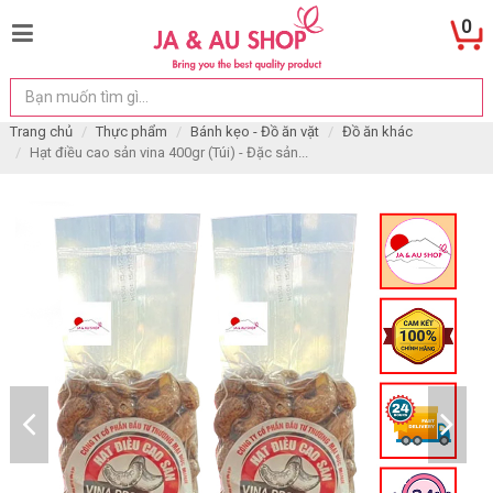
0
Trang chủ
Thực phẩm
Bánh kẹo - Đồ ăn vặt
Đồ ăn khác
Hạt điều cao sản vina 400gr (Túi) - Đặc sản...