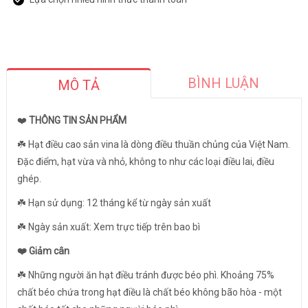
BÌNH LUẬN
MÔ TẢ
❤️
THÔNG TIN SẢN PHẨM
☘️ Hạt điều cao sản vina là dòng điều thuần chủng của Việt Nam.
Đặc điểm, hạt vừa và nhỏ, không to như các loại điều lai, điều
ghép.
☘️ Hạn sử dụng: 12 tháng kể từ ngày sản xuất
☘️ Ngày sản xuất: Xem trực tiếp trên bao bì
❤️ Giảm cân
☘️ Những người ăn hạt điều tránh được béo phì. Khoảng 75%
chất béo chứa trong hạt điều là chất béo không bão hòa - một