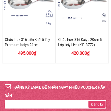
Chảo Inox 316 Liền Khối 5-Ply
Chảo Inox 316 Kaiyo 20cm 5
Premium Kaiyo 24cm
Lớp Đáy Liền (KIP-3772)
495.000₫
420.000₫
ĐĂNG KÝ EMAIL ĐỂ NHẬN NGAY NHIỀU VOUCHER HẤP
DẪN
Đăng ký