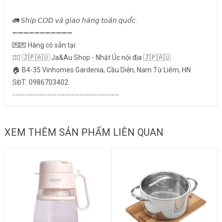
🚛 𝘚𝘩𝘪𝘱 𝘊𝘖𝘋 𝘷𝘢̀ 𝘨𝘪𝘢𝘰 𝘩𝘢̀𝘯𝘨 𝘵𝘰𝘢̀𝘯 𝘲𝘶𝘰̂́𝘤.
➖➖➖➖➖➖➖➖➖➖➖
💌💌 Hàng có sẵn tại:
👉🏻 🇯🇵🇦🇺 Ja&Au Shop - Nhật Úc nội địa 🇯🇵🇦🇺
🏠 B4-35 Vinhomes Gardenia, Cầu Diễn, Nam Từ Liêm, HN
SĐT: 0986703402
-------------------------------------------
XEM THÊM SẢN PHẨM LIÊN QUAN