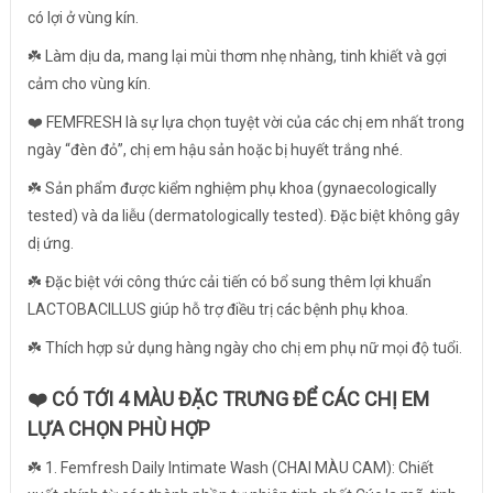
có lợi ở vùng kín.
☘️ Làm dịu da, mang lại mùi thơm nhẹ nhàng, tinh khiết và gợi
cảm cho vùng kín.
❤️ FEMFRESH là sự lựa chọn tuyệt vời của các chị em nhất trong
ngày “đèn đỏ”, chị em hậu sản hoặc bị huyết trắng nhé.
☘️ Sản phẩm được kiểm nghiệm phụ khoa (gynaecologically
tested) và da liễu (dermatologically tested). Đặc biệt không gây
dị ứng.
☘️ Đặc biệt với công thức cải tiến có bổ sung thêm lợi khuẩn
LACTOBACILLUS giúp hỗ trợ điều trị các bệnh phụ khoa.
☘️ Thích hợp sử dụng hàng ngày cho chị em phụ nữ mọi độ tuổi.
❤️
CÓ TỚI 4 MÀU ĐẶC TRƯNG ĐỂ CÁC CHỊ EM
LỰA CHỌN PHÙ HỢP
☘️ 1. Femfresh Daily Intimate Wash (CHAI MÀU CAM): Chiết