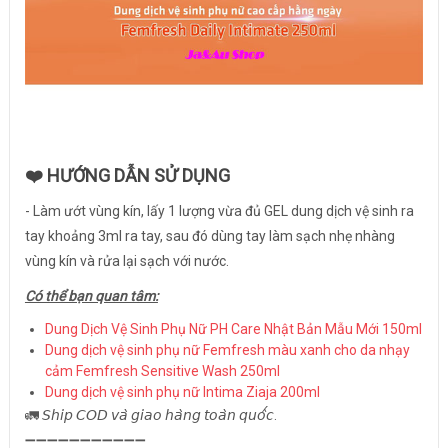
❤️
HƯỚNG DẪN SỬ DỤNG
- Làm ướt vùng kín, lấy 1 lượng vừa đủ GEL dung dịch vệ sinh ra
tay khoảng 3ml ra tay, sau đó dùng tay làm sạch nhẹ nhàng
vùng kín và rửa lại sạch với nước.
Có thể bạn quan tâm:
Dung Dịch Vệ Sinh Phụ Nữ PH Care Nhật Bản Mẫu Mới 150ml
Dung dịch vệ sinh phụ nữ Femfresh màu xanh cho da nhạy
cảm Femfresh Sensitive Wash 250ml
Dung dịch vệ sinh phụ nữ Intima Ziaja 200ml
🚛 𝘚𝘩𝘪𝘱 𝘊𝘖𝘋 𝘷𝘢̀ 𝘨𝘪𝘢𝘰 𝘩𝘢̀𝘯𝘨 𝘵𝘰𝘢̀𝘯 𝘲𝘶𝘰̂́𝘤.
➖➖➖➖➖➖➖➖➖➖➖