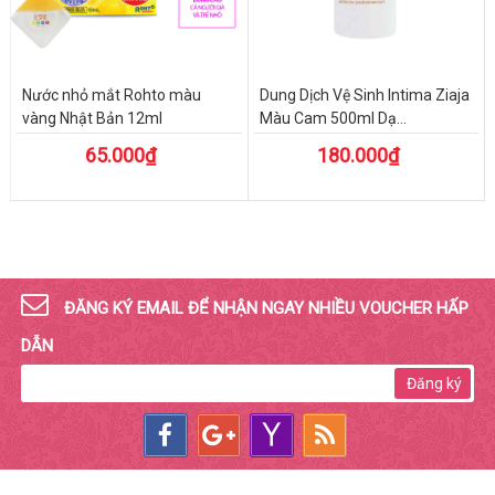
Nước nhỏ mắt Rohto màu
Dung Dịch Vệ Sinh Intima Ziaja
vàng Nhật Bản 12ml
Màu Cam 500ml Dạ...
65.000₫
180.000₫
ĐĂNG KÝ EMAIL ĐỂ NHẬN NGAY NHIỀU VOUCHER HẤP
DẪN
Đăng ký