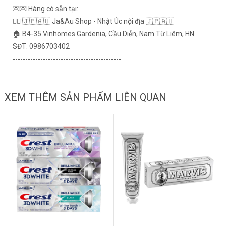
💌💌 Hàng có sẵn tại:
👉🏻 🇯🇵🇦🇺 Ja&Au Shop - Nhật Úc nội địa 🇯🇵🇦🇺
🏠 B4-35 Vinhomes Gardenia, Cầu Diễn, Nam Từ Liêm, HN
SĐT: 0986703402
-------------------------------------------
XEM THÊM SẢN PHẨM LIÊN QUAN