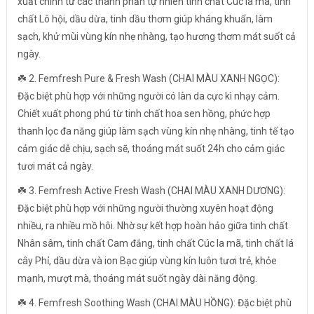
xuất chính từ các thành phần tự nhiên tinh chất Cúc la mã, tinh
chất Lô hội, dầu dừa, tinh dầu thơm giúp kháng khuẩn, làm
sạch, khử mùi vùng kín nhẹ nhàng, tạo hương thơm mát suốt cả
ngày.
☘️ 2. Femfresh Pure & Fresh Wash (CHAI MÀU XANH NGỌC):
Đặc biệt phù hợp với những người có làn da cực kì nhạy cảm.
Chiết xuất phong phú từ tinh chất hoa sen hồng, phức hợp
thanh lọc đa năng giúp làm sạch vùng kín nhẹ nhàng, tinh tế tạo
cảm giác dễ chịu, sạch sẽ, thoáng mát suốt 24h cho cảm giác
tươi mát cả ngày.
☘️ 3. Femfresh Active Fresh Wash (CHAI MÀU XANH DƯƠNG):
Đặc biệt phù hợp với những người thường xuyên hoạt động
nhiều, ra nhiều mồ hôi. Nhờ sự kết hợp hoàn hảo giữa tinh chất
Nhân sâm, tinh chất Cam đắng, tinh chất Cúc la mã, tinh chất lá
cây Phỉ, dầu dừa và ion Bạc giúp vùng kín luôn tươi trẻ, khỏe
mạnh, mượt mà, thoáng mát suốt ngày dài năng động.
☘️ 4. Femfresh Soothing Wash (CHAI MÀU HỒNG): Đặc biệt phù