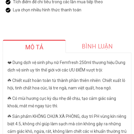
Tích điểm để chi tiêu trong các lần mua tiếp theo
Lựa chọn nhiều hình thức thanh toán
BÌNH LUẬN
MÔ TẢ
❤️ Dung dịch vệ sinh phụ nữ Femfresh 250ml thương hiệu Dung
dịch vệ sinh uy tín thế giới với các ƯU ĐIỂM vượt trội:
☘️ Chiết xuất hoàn toàn từ thành phần thiên nhiên: Chiết xuất lô
hội, tinh chất hoa cúc, lá tre ngà, nam việt quất, hoa ngô.
☘️ Có mùi hương cực kỳ dịu nhẹ dễ chịu, tạo cảm giác sảng
khoái, mát mẻ ngay tức thì.
☘️ Sản phẩm KHÔNG CHỨA XÀ PHÒNG, duy trì PH vùng kín riêng
biệt 4.5, không chỉ giúp làm sạch mà còn không gây ra những
cảm giác khô, ngứa, rát, không làm chết các vi khuẩn thường trú