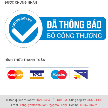
ĐƯỢC CHỨNG NHẬN
HÌNH THỨC THANH TOÁN
© Bản quyền thuộc về
HÀNG NHẬT ÚC NỘI ĐỊA
| Cung cấp bởi
JAAUSHOP
Email:
ksnguyenthanhluan87@gmail.com
| Hotline:
0986703402