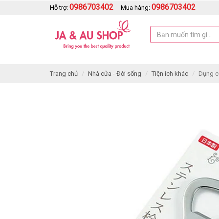
0986703402
0986703402
Hỗ trợ:
Mua hàng:
Trang chủ
Nhà cửa - Đời sống
Tiện ích khác
Dụng c