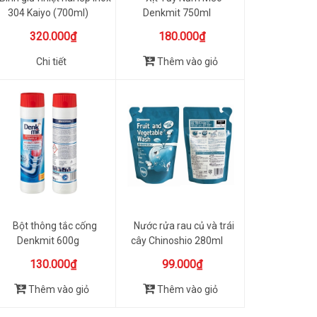
304 Kaiyo (700ml)
Denkmit 750ml
320.000₫
180.000₫
Chi tiết
Thêm vào giỏ
Bột thông tắc cống
Nước rửa rau củ và trái
Denkmit 600g
cây Chinoshio 280ml
130.000₫
99.000₫
Thêm vào giỏ
Thêm vào giỏ