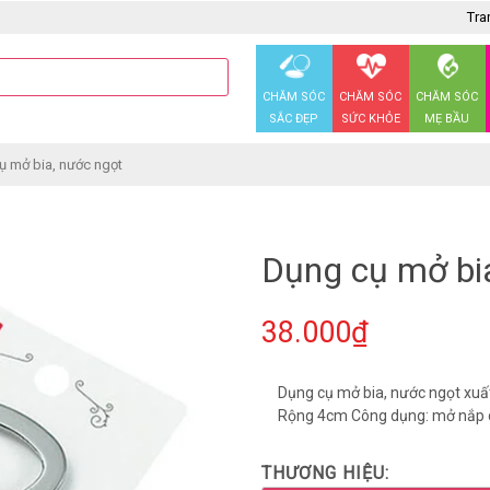
Tra
CHĂM SÓC
CHĂM SÓC
CHĂM SÓC
SẮC ĐẸP
SỨC KHỎE
MẸ BẦU
ụ mở bia, nước ngọt
Dụng cụ mở bi
38.000₫
Dụng cụ mở bia, nước ngọt xuất
Rộng 4cm Công dụng: mở nắp c
THƯƠNG HIỆU: