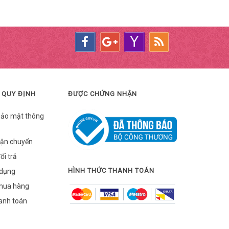
 QUY ĐỊNH
ĐƯỢC CHỨNG NHẬN
bảo mật thông
vận chuyển
ổi trả
HÌNH THỨC THANH TOÁN
 dụng
mua hàng
hanh toán