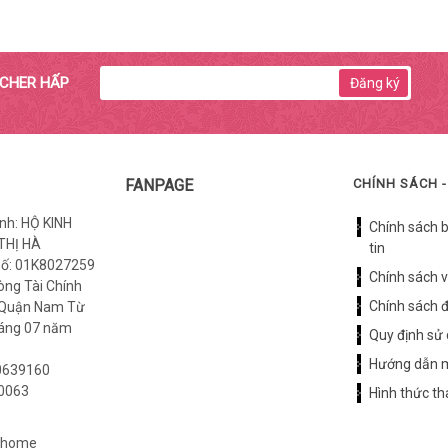
UCHER HẤP
Đăng ký
FANPAGE
CHÍNH SÁCH -
nh: HỘ KINH
Chính sách 
THỊ HÀ
tin
số: 01K8027259
Chính sách 
òng Tài Chính
Chính sách đ
 Quận Nam Từ
háng 07 năm
Quy định sử
Hướng dẫn 
0639160
0063
Hình thức t
nhome