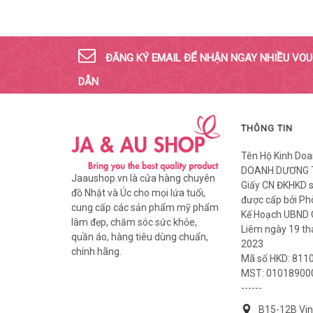
ĐĂNG KÝ EMAIL ĐỂ NHẬN NGAY NHIỀU VO
DẪN
THÔNG TIN
Tên Hộ Kinh Doa
DOANH DƯƠNG 
Jaaushop.vn là cửa hàng chuyên
Giấy CN ĐKHKD 
đồ Nhật và Úc cho mọi lứa tuổi,
được cấp bởi Ph
cung cấp các sản phẩm mỹ phẩm
Kế Hoạch UBND
làm đẹp, chăm sóc sức khỏe,
Liêm ngày 19 t
quần áo, hàng tiêu dùng chuẩn,
2023
chính hãng.
Mã số HKD: 811
MST: 01018900
------
B15-12B Vi