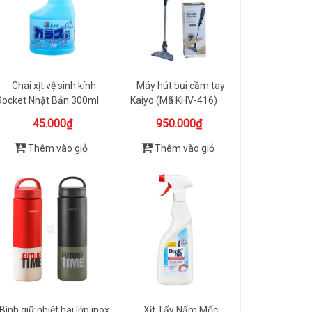
Chai xịt vệ sinh kính
Máy hút bụi cầm tay
Rocket Nhật Bản 300ml
Kaiyo (Mã KHV-416)
45.000₫
950.000₫
Thêm vào giỏ
Thêm vào giỏ
Bình giữ nhiệt hai lớp inox
Xịt Tẩy Nấm Mốc