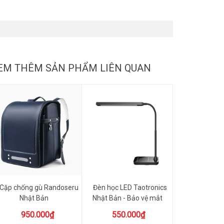
EM THÊM SẢN PHẨM LIÊN QUAN
Cặp chống gù Randoseru
Đèn học LED Taotronics
Nhật Bản
Nhật Bản - Bảo vệ mắt
vớ...
950.000₫
550.000₫