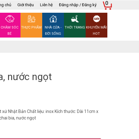
0
ng chủ
Giới thiệu
Liên hệ
Đăng nhập / Đăng ký
CHĂM SÓC
THỰC PHẨM
NHÀ CỬA -
THỜI TRANG
KHUYẾN MÃI
BÉ
ĐỜI SỐNG
HOT
a, nước ngọt
 xứ Nhật Bản Chất liệu: inox Kích thước: Dài 11cm x
hai bia, nước ngọt