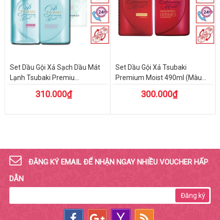
Set Dầu Gội Xả Sạch Dầu Mát
Set Dầu Gội Xả Tsubaki
Lạnh Tsubaki Premiu...
Premium Moist 490ml (Màu...
310.000₫
300.000₫
ĐĂNG KÝ EMAIL ĐỂ NHẬN NGAY NHIỀU VOUCHER HẤP
DẪN
Đăng ký