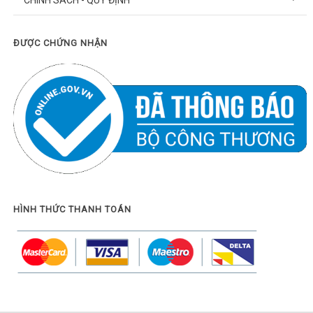
ĐƯỢC CHỨNG NHẬN
HÌNH THỨC THANH TOÁN