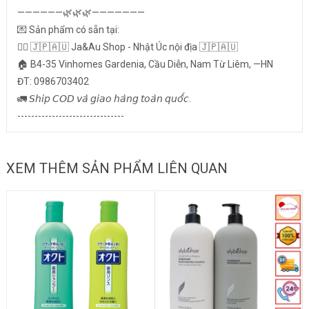
——————🌿🌿🌿———————
💌 Sản phẩm có sẵn tại:
👉🏻 🇯🇵🇦🇺 Ja&Au Shop - Nhật Úc nội địa 🇯🇵🇦🇺
🏠 B4-35 Vinhomes Gardenia, Cầu Diễn, Nam Từ Liêm, —HN
ĐT: 0986703402
🚛 𝘚𝘩𝘪𝘱 𝘊𝘖𝘋 𝘷𝘢̀ 𝘨𝘪𝘢𝘰 𝘩𝘢̀𝘯𝘨 𝘵𝘰𝘢̀𝘯 𝘲𝘶𝘰̂́𝘤.
-------------------------------
XEM THÊM SẢN PHẨM LIÊN QUAN