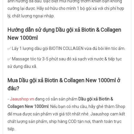
ảnh hưởng da đầu. Đặc biệt mùi hương thơm khiến bạn không
cưỡng lại được. Hãy sở hữu cho mình 1 bộ gội xả với chi phí hợp
lý, chất lượng ngoại nhập.
Hướng dẫn sử dụng Dầu gội xả Biotin & Collagen
New 1000ml
✅ Lấy 1 lượng dầu gội BIOTIN COLLAGEN vừa đủ bôi lên tóc ẩm.
✅ Massage tóc từ 3-5 phút sau đó xả sạch với nước & tiếp tục
sử dụng dầu xã.
Mua
Dầu gội xả Biotin & Collagen New 1000ml
ở
đâu?
-
Jaaushop.vn
đang có sẵn sản phẩm
Dầu gội xả Biotin &
Collagen New 1000ml
. Nếu bạn có nhu cầu, hãy ghé thăm Shop
để mua được sản phẩm với giá tốt nhất nhé. Jaaushop cam kết
chất lượng sản phẩm, ship hàng COD tận nơi, thanh toán trực
tiếp.