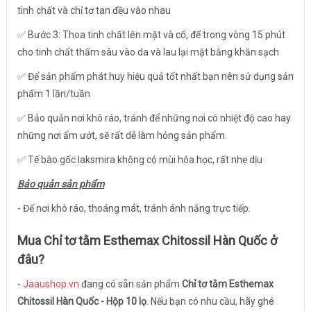
tinh chất và chỉ tơ tan đều vào nhau
✅ Bước 3: Thoa tinh chất lên mặt và cổ, để trong vòng 15 phút
cho tinh chất thấm sâu vào da và lau lại mặt bằng khăn sạch
✅ Để sản phẩm phát huy hiệu quả tốt nhất bạn nên sử dụng sản
phẩm 1 lần/tuần
✅ Bảo quản nơi khô ráo, tránh để những nơi có nhiệt độ cao hay
những nơi ẩm ướt, sẽ rất dễ làm hỏng sản phẩm.
✅ Tế bào gốc laksmira không có mùi hóa học, rất nhẹ dịu
Bảo quản sản phẩm
- Để nơi khô ráo, thoáng mát, tránh ánh nắng trực tiếp.
Mua
Chỉ tơ tằm Esthemax Chitossil Hàn Quốc
ở
đâu?
-
Jaaushop.vn
đang có sẵn sản phẩm
Chỉ tơ tằm Esthemax
Chitossil Hàn Quốc - Hộp 10 lọ
. Nếu bạn có nhu cầu, hãy ghé