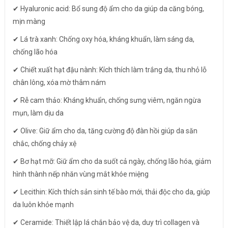
✔ Hyaluronic acid: Bổ sung độ ẩm cho da giúp da căng bóng,
mịn màng
✔ Lá trà xanh: Chống oxy hóa, kháng khuẩn, làm sáng da,
chống lão hóa
✔ Chiết xuất hạt đậu nành: Kích thích làm trắng da, thu nhỏ lỗ
chân lông, xóa mờ thâm nám
✔ Rễ cam thảo: Kháng khuẩn, chống sưng viêm, ngăn ngừa
mụn, làm dịu da
✔ Olive: Giữ ẩm cho da, tăng cường độ đàn hồi giúp da săn
chắc, chống chảy xệ
✔ Bơ hạt mỡ: Giữ ẩm cho da suốt cả ngày, chống lão hóa, giảm
hình thành nếp nhăn vùng mắt khóe miệng
✔ Lecithin: Kích thích sản sinh tế bào mới, thải độc cho da, giúp
da luôn khỏe mạnh
✔ Ceramide: Thiết lập lá chắn bảo vệ da, duy trì collagen và