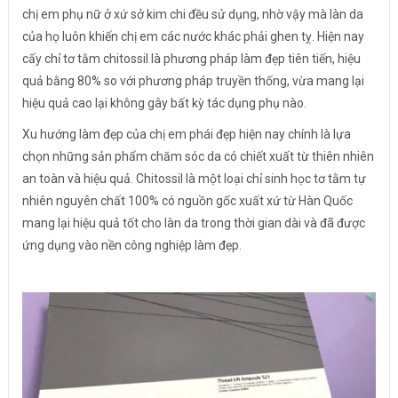
chị em phụ nữ ở xứ sở kim chi đều sử dụng, nhờ vậy mà làn da
của họ luôn khiến chị em các nước khác phải ghen tỵ. Hiện nay
cấy chỉ tơ tằm chitossil là phương pháp làm đẹp tiên tiến, hiệu
quả bằng 80% so với phương pháp truyền thống, vừa mang lại
hiệu quả cao lại không gây bất kỳ tác dụng phụ nào.
Xu hướng làm đẹp của chị em phái đẹp hiện nay chính là lựa
chọn những sản phẩm chăm sóc da có chiết xuất từ thiên nhiên
an toàn và hiệu quả. Chitossil là một loại chỉ sinh học tơ tằm tự
nhiên nguyên chất 100% có nguồn gốc xuất xứ từ Hàn Quốc
mang lại hiệu quả tốt cho làn da trong thời gian dài và đã được
ứng dụng vào nền công nghiệp làm đẹp.