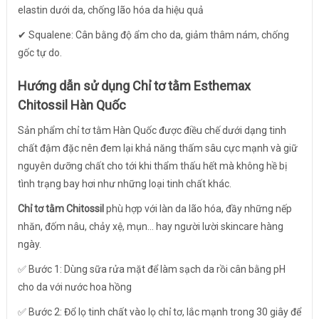
elastin dưới da, chống lão hóa da hiệu quả
✔ Squalene: Cân bằng độ ẩm cho da, giảm thâm nám, chống
gốc tự do.
Hướng dẫn sử dụng Chỉ tơ tằm Esthemax
Chitossil Hàn Quốc
Sản phẩm chỉ tơ tằm Hàn Quốc được điều chế dưới dạng tinh
chất đậm đặc nên đem lại khả năng thấm sâu cực mạnh và giữ
nguyên dưỡng chất cho tới khi thẩm thấu hết mà không hề bị
tình trạng bay hơi như những loại tinh chất khác.
Chỉ tơ tằm Chitossil
phù hợp với làn da lão hóa, đầy những nếp
nhăn, đốm nâu, chảy xệ, mụn... hay người lười skincare hàng
ngày.
✅ Bước 1: Dùng sữa rửa mặt để làm sạch da rồi cân bằng pH
cho da với nước hoa hồng
✅ Bước 2: Đổ lọ tinh chất vào lọ chỉ tơ, lắc mạnh trong 30 giây để