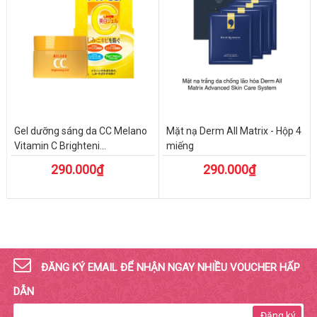
Gel dưỡng sáng da CC Melano
Mặt nạ Derm All Matrix - Hộp 4
Vitamin C Brighteni...
miếng
290.000₫
290.000₫
ĐĂNG KÝ EMAIL ĐỂ NHẬN NGAY NHIỀU VOUCHER HẤP
DẪN
Đăng ký