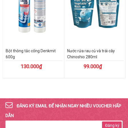
Bột thông tắc cống Denkmit
Nước rửa rau củ và trái cây
600g
Chinoshio 280ml
130.000₫
99.000₫
ĐĂNG KÝ EMAIL ĐỂ NHẬN NGAY NHIỀU VOUCHER HẤP
DẪN
Đăng ký