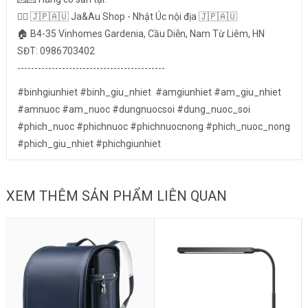
👉🏻 🇯🇵🇦🇺 Ja&Au Shop - Nhật Úc nội địa 🇯🇵🇦🇺
🏠 B4-35 Vinhomes Gardenia, Cầu Diễn, Nam Từ Liêm, HN
SĐT: 0986703402
-------------------------------------------
#binhgiunhiet #binh_giu_nhiet #amgiunhiet #am_giu_nhiet
#amnuoc #am_nuoc #dungnuocsoi #dung_nuoc_soi
#phich_nuoc #phichnuoc #phichnuocnong #phich_nuoc_nong
#phich_giu_nhiet #phichgiunhiet
XEM THÊM SẢN PHẨM LIÊN QUAN