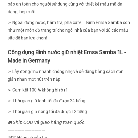
bảo an toàn cho người sử dụng cùng với thiết kế mẫu mã đa
dạng, hợp mắt
➢ Ngoài đựng nước, hãm trà, pha cafe,... Bình Emsa Samba còn
như một món đồ trang trí cho ngôi nhà của bạn với đủ các màu
sắc để bạn lựa chọn!
Công dụng Bình nước giữ nhiệt Emsa Samba 1L -
Made in Germany
➢ Lẫy đóng/mở nhanh chóng nhẹ và dễ dàng bằng cách đơn
giản nhấn một nút trên nắp
➢ Cam kết 100 % không bị rò rỉ
➢ Thời gian giữ lạnh tối đa được 24 tiếng
➢ Thời gian giữ nóng tối đa được 12 tiếng
🚛 𝘚𝘩𝘪𝘱 𝘊𝘖𝘋 𝘷𝘢̀ 𝘨𝘪𝘢𝘰 𝘩𝘢̀𝘯𝘨 𝘵𝘰𝘢̀𝘯 𝘲𝘶𝘰̂́𝘤.
➖➖➖➖➖➖➖➖➖➖➖
💌💌 Hàng có sẵn tại: