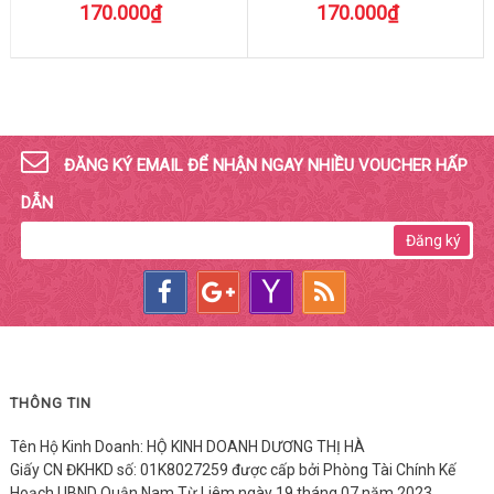
170.000₫
170.000₫
ĐĂNG KÝ EMAIL ĐỂ NHẬN NGAY NHIỀU VOUCHER HẤP
DẪN
Đăng ký
THÔNG TIN
Tên Hộ Kinh Doanh: HỘ KINH DOANH DƯƠNG THỊ HÀ
Giấy CN ĐKHKD số: 01K8027259 được cấp bởi Phòng Tài Chính Kế
Hoạch UBND Quận Nam Từ Liêm ngày 19 tháng 07 năm 2023