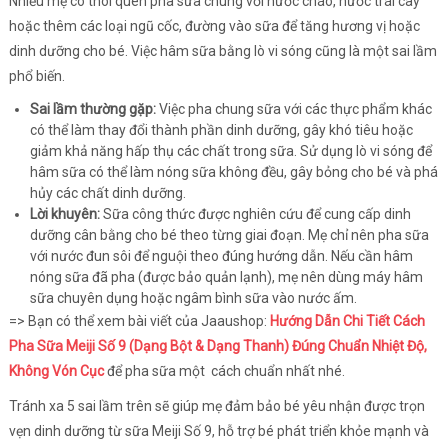
Nhiều mẹ có thói quen pha sữa chung với nước cháo, nước trái cây
hoặc thêm các loại ngũ cốc, đường vào sữa để tăng hương vị hoặc
dinh dưỡng cho bé. Việc hâm sữa bằng lò vi sóng cũng là một sai lầm
phổ biến.
Sai lầm thường gặp:
Việc pha chung sữa với các thực phẩm khác
có thể làm thay đổi thành phần dinh dưỡng, gây khó tiêu hoặc
giảm khả năng hấp thụ các chất trong sữa. Sử dụng lò vi sóng để
hâm sữa có thể làm nóng sữa không đều, gây bỏng cho bé và phá
hủy các chất dinh dưỡng.
Lời khuyên:
Sữa công thức được nghiên cứu để cung cấp dinh
dưỡng cân bằng cho bé theo từng giai đoạn. Mẹ chỉ nên pha sữa
với nước đun sôi để nguội theo đúng hướng dẫn. Nếu cần hâm
nóng sữa đã pha (được bảo quản lạnh), mẹ nên dùng máy hâm
sữa chuyên dụng hoặc ngâm bình sữa vào nước ấm.
=> Bạn có thể xem bài viết của Jaaushop:
Hướng Dẫn Chi Tiết Cách
Pha Sữa Meiji Số 9 (Dạng Bột & Dạng Thanh) Đúng Chuẩn Nhiệt Độ,
Không Vón Cục
để pha sữa một cách chuẩn nhất nhé.
Tránh xa 5 sai lầm trên sẽ giúp mẹ đảm bảo bé yêu nhận được trọn
vẹn dinh dưỡng từ sữa Meiji Số 9, hỗ trợ bé phát triển khỏe mạnh và