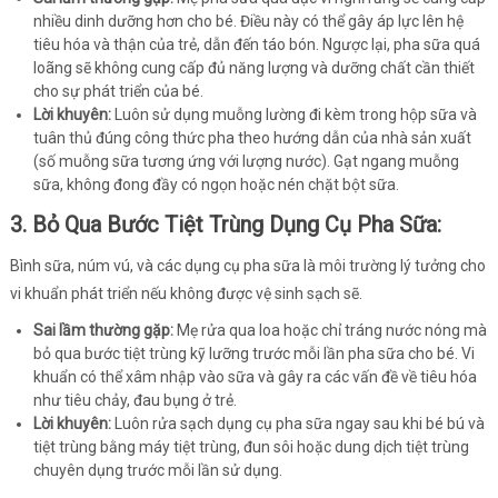
nhiều dinh dưỡng hơn cho bé. Điều này có thể gây áp lực lên hệ
tiêu hóa và thận của trẻ, dẫn đến táo bón. Ngược lại, pha sữa quá
loãng sẽ không cung cấp đủ năng lượng và dưỡng chất cần thiết
cho sự phát triển của bé.
Lời khuyên:
Luôn sử dụng muỗng lường đi kèm trong hộp sữa và
tuân thủ đúng công thức pha theo hướng dẫn của nhà sản xuất
(số muỗng sữa tương ứng với lượng nước). Gạt ngang muỗng
sữa, không đong đầy có ngọn hoặc nén chặt bột sữa.
3. Bỏ Qua Bước Tiệt Trùng Dụng Cụ Pha Sữa:
Bình sữa, núm vú, và các dụng cụ pha sữa là môi trường lý tưởng cho
vi khuẩn phát triển nếu không được vệ sinh sạch sẽ.
Sai lầm thường gặp:
Mẹ rửa qua loa hoặc chỉ tráng nước nóng mà
bỏ qua bước tiệt trùng kỹ lưỡng trước mỗi lần pha sữa cho bé. Vi
khuẩn có thể xâm nhập vào sữa và gây ra các vấn đề về tiêu hóa
như tiêu chảy, đau bụng ở trẻ.
Lời khuyên:
Luôn rửa sạch dụng cụ pha sữa ngay sau khi bé bú và
tiệt trùng bằng máy tiệt trùng, đun sôi hoặc dung dịch tiệt trùng
chuyên dụng trước mỗi lần sử dụng.