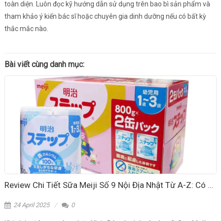
toàn diện. Luôn đọc kỹ hướng dẫn sử dụng trên bao bì sản phẩm và
tham khảo ý kiến bác sĩ hoặc chuyên gia dinh dưỡng nếu có bất kỳ
thắc mắc nào.
Bài viết cùng danh mục:
Review Chi Tiết Sữa Meiji Số 9 Nội Địa Nhật Từ A-Z: Có Thực Sự Tốt Như Lời Đồn?
24 April 2025
0