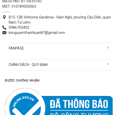
Mã số HKD: 8110639160
MST: 010189000063
------
B15-12B Vinhome Gardenia - Hàm Nghi, phường Cầu Diễn, quận
Nam Từ Liêm
0986703402
ksnguyenthanhluan87@gmail.com
FANPAGE
CHÍNH SÁCH - QUY ĐỊNH
ĐƯỢC CHỨNG NHẬN