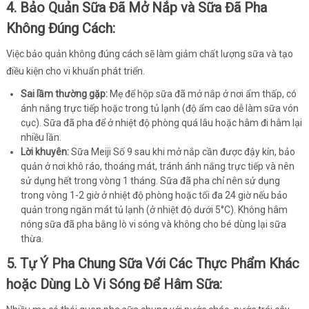
4. Bảo Quản Sữa Đã Mở Nắp và Sữa Đã Pha
Không Đúng Cách:
Việc bảo quản không đúng cách sẽ làm giảm chất lượng sữa và tạo
điều kiện cho vi khuẩn phát triển.
Sai lầm thường gặp:
Mẹ để hộp sữa đã mở nắp ở nơi ẩm thấp, có
ánh nắng trực tiếp hoặc trong tủ lạnh (độ ẩm cao dễ làm sữa vón
cục). Sữa đã pha để ở nhiệt độ phòng quá lâu hoặc hâm đi hâm lại
nhiều lần.
Lời khuyên:
Sữa Meiji Số 9 sau khi mở nắp cần được đậy kín, bảo
quản ở nơi khô ráo, thoáng mát, tránh ánh nắng trực tiếp và nên
sử dụng hết trong vòng 1 tháng. Sữa đã pha chỉ nên sử dụng
trong vòng 1-2 giờ ở nhiệt độ phòng hoặc tối đa 24 giờ nếu bảo
quản trong ngăn mát tủ lạnh (ở nhiệt độ dưới 5°C). Không hâm
nóng sữa đã pha bằng lò vi sóng và không cho bé dùng lại sữa
thừa.
5. Tự Ý Pha Chung Sữa Với Các Thực Phẩm Khác
hoặc Dùng Lò Vi Sóng Để Hâm Sữa: