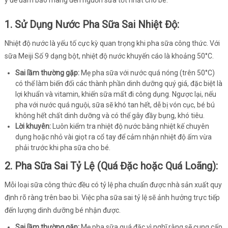
ý để đảm bảo mang đến nguồn sữa tốt nhất cho bé.
1. Sử Dụng Nước Pha Sữa Sai Nhiệt Độ:
Nhiệt độ nước là yếu tố cực kỳ quan trọng khi pha sữa công thức. Với
sữa Meiji Số 9 dạng bột, nhiệt độ nước khuyến cáo là khoảng 50°C.
Sai lầm thường gặp:
Mẹ pha sữa với nước quá nóng (trên 50°C)
có thể làm biến đổi các thành phần dinh dưỡng quý giá, đặc biệt là
lợi khuẩn và vitamin, khiến sữa mất đi công dụng. Ngược lại, nếu
pha với nước quá nguội, sữa sẽ khó tan hết, dễ bị vón cục, bé bú
không hết chất dinh dưỡng và có thể gây đầy bụng, khó tiêu.
Lời khuyên:
Luôn kiểm tra nhiệt độ nước bằng nhiệt kế chuyên
dụng hoặc nhỏ vài giọt ra cổ tay để cảm nhận nhiệt độ ấm vừa
phải trước khi pha sữa cho bé.
2. Pha Sữa Sai Tỷ Lệ (Quá Đặc hoặc Quá Loãng):
Mỗi loại sữa công thức đều có tỷ lệ pha chuẩn được nhà sản xuất quy
định rõ ràng trên bao bì. Việc pha sữa sai tỷ lệ sẽ ảnh hưởng trực tiếp
đến lượng dinh dưỡng bé nhận được.
Sai lầm thường gặp:
Mẹ pha sữa quá đặc vì nghĩ rằng sẽ cung cấp