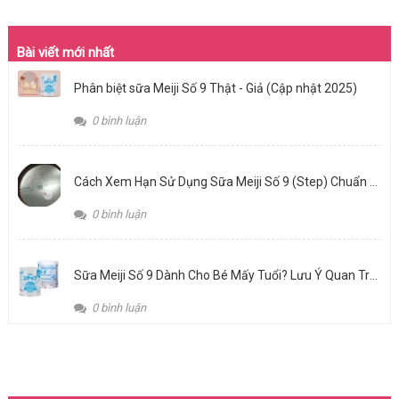
Bài viết mới nhất
Phân biệt sữa Meiji Số 9 Thật - Giả (Cập nhật 2025)
0 bình luận
Cách Xem Hạn Sử Dụng Sữa Meiji Số 9 (Step) Chuẩn Nhất: Bảo Vệ Hệ Tiêu Hóa Non Nớt Của Bé
0 bình luận
Sữa Meiji Số 9 Dành Cho Bé Mấy Tuổi? Lưu Ý Quan Trọng Khi Chọn Sữa Cho Giai Đoạn Vàng 1-3 Tuổi
0 bình luận