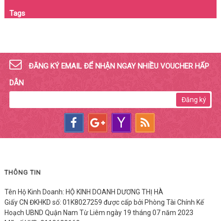
Tags
ĐĂNG KÝ EMAIL ĐỂ NHẬN NGAY NHIỀU VOUCHER HẤP
DẪN
Đăng ký
THÔNG TIN
Tên Hộ Kinh Doanh: HỘ KINH DOANH DƯƠNG THỊ HÀ
Giấy CN ĐKHKD số: 01K8027259 được cấp bởi Phòng Tài Chính Kế
Hoạch UBND Quận Nam Từ Liêm ngày 19 tháng 07 năm 2023